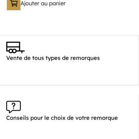
Ajouter au panier
Catégorie :
Bagagère
PTAC :
800-1000
Poids à vide (kg) :
260
Vente de tous types de remorques
Longueur utile (mm) :
2640
Plancher :
Plancher en contreplaqué massif
Conseils pour le choix de votre remorque