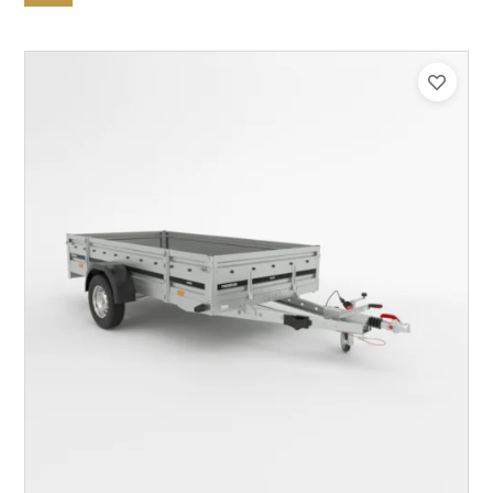
Catégorie :
Bagagère
PTAC :
800-1000
Poids à vide (kg) :
296
Longueur utile (mm) :
2960
Plancher :
Plancher en contreplaqué massif