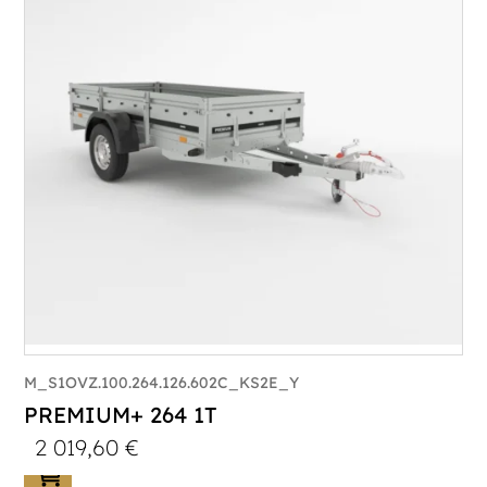
Poids à vide (kg) :
320
Longueur utile (mm) :
2960
Plancher :
Plancher en contreplaqué massif
M_S1OVZ.100.264.126.602C_KS2E_Y
PREMIUM+ 264 1T
2 019,60
€