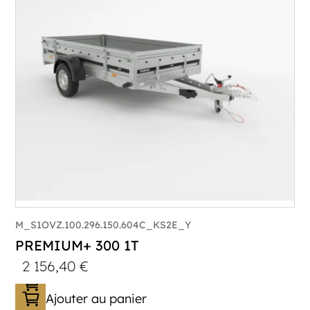
M_S1OVZ.100.296.150.604C_KS2E_Y
PREMIUM+ 300 1T
2 156,40
€
Ajouter au panier