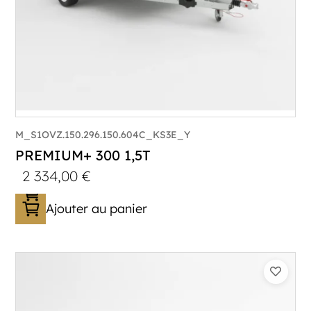
M_S1OVZ.150.296.150.604C_KS3E_Y
PREMIUM+ 300 1,5T
2 334,00
€
Ajouter au panier
Catégorie :
Bagagère
PTAC :
1100-1500