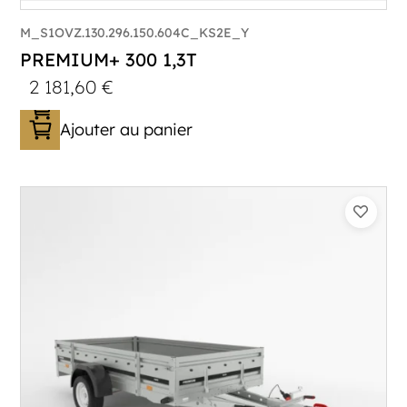
M_S1OVZ.130.296.150.604C_KS2E_Y
PREMIUM+ 300 1,3T
2 181,60
€
Ajouter au panier
Catégorie :
Bagagère
PTAC :
800-1300
Poids à vide (kg) :
296
Longueur utile (mm) :
2960
Plancher :
Plancher en contreplaqué massif