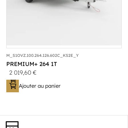
M_S1OVZ.100.264.126.602C_KS2E_Y
PREMIUM+ 264 1T
2 019,60
€
Ajouter au panier
Catégorie :
Bagagère
PTAC :
800-1000