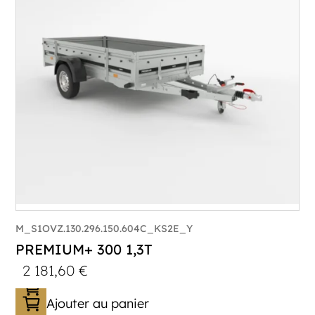
Longueur utile (mm) :
2960
Plancher :
Plancher en contreplaqué massif
M_S1OVZ.130.296.150.604C_KS2E_Y
PREMIUM+ 300 1,3T
2 181,60
€
Ajouter au panier