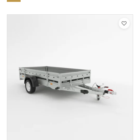
Catégorie :
Bagagère
PTAC :
800-1300
Poids à vide (kg) :
296
Longueur utile (mm) :
2960
Plancher :
Plancher en contreplaqué massif