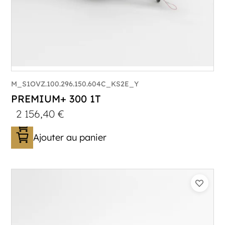
M_S1OVZ.100.296.150.604C_KS2E_Y
PREMIUM+ 300 1T
2 156,40
€
Ajouter au panier
Catégorie :
Bagagère
PTAC :
800-1000
Poids à vide (kg) :
296