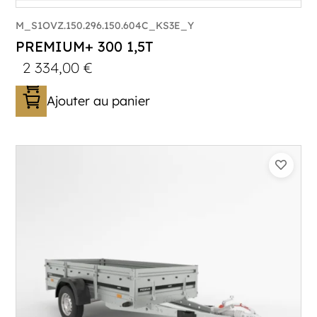
M_S1OVZ.150.296.150.604C_KS3E_Y
PREMIUM+ 300 1,5T
2 334,00
€
Ajouter au panier
Catégorie :
Bagagère
PTAC :
1100-1500
Poids à vide (kg) :
320
Longueur utile (mm) :
2960
Plancher :
Plancher en contreplaqué massif