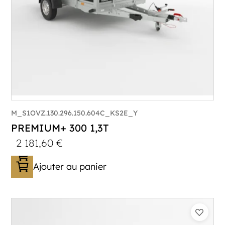
M_S1OVZ.130.296.150.604C_KS2E_Y
PREMIUM+ 300 1,3T
2 181,60
€
Ajouter au panier
Catégorie :
Bagagère