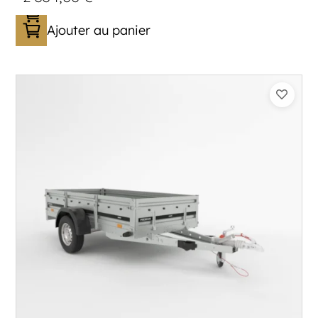
Ajouter au panier
Catégorie :
Bagagère
PTAC :
1100-1500
Poids à vide (kg) :
320
Longueur utile (mm) :
2960
Plancher :
Plancher en contreplaqué massif