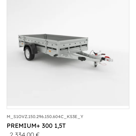
PTAC :
800-1300
Poids à vide (kg) :
296
Longueur utile (mm) :
2960
Plancher :
Plancher en contreplaqué massif
M_S1OVZ.150.296.150.604C_KS3E_Y
PREMIUM+ 300 1,5T
2 334,00
€