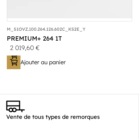
M_S1OVZ.100.264.126.602C_KS2E_Y
PREMIUM+ 264 1T
2 019,60
€
Ajouter au panier
Catégorie :
Bagagère
PTAC :
800-1000
Poids à vide (kg) :
260
Vente de tous types de remorques
Longueur utile (mm) :
2640
Plancher :
Plancher en contreplaqué massif