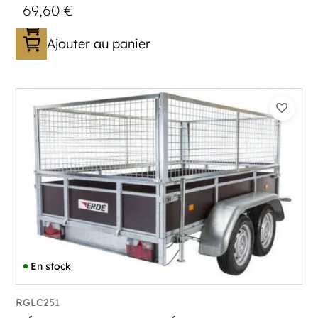
69,60
€
Ajouter au panier
En stock
RGLC251