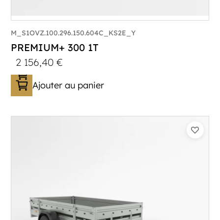
M_S1OVZ.100.296.150.604C_KS2E_Y
PREMIUM+ 300 1T
2 156,40
€
Ajouter au panier
Catégorie :
Bagagère
PTAC :
800-1000
Poids à vide (kg) :
296
Longueur utile (mm) :
2960
Plancher :
Plancher en contreplaqué massif