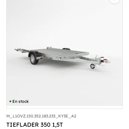
Catégorie :
Porte-engin
PTAC :
1100-1500
Poids à vide (kg) :
343
Longueur utile (mm) :
3530
Plancher :
Laval / Lohr Steel
En stock
M_L1OVZ.150.352.183.233_KY3E_A2
TIEFLADER 350 1,5T