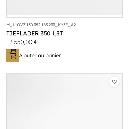
M_L1OVZ.130.352.183.233_KY3E_A2
TIEFLADER 350 1,3T
2 550,00
€
Ajouter au panier
Catégorie :
Porte-engin
PTAC :
800-1300
Poids à vide (kg) :
352
Longueur utile (mm) :
3530
Plancher :
Lohrs en acier avec remplissage
en contreplaqué