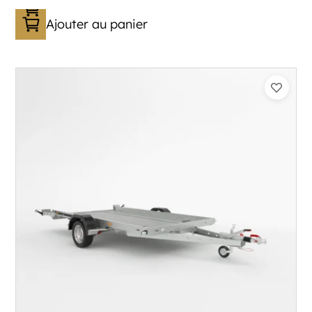
Ajouter au panier
Catégorie :
Porte-engin
PTAC :
800-1300
Poids à vide (kg) :
333
Longueur utile (mm) :
3530
Plancher :
Laval / Lohr Steel