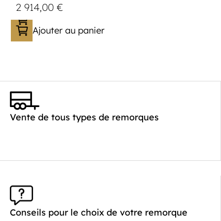
2 914,00
€
Ajouter au panier
Catégorie :
Porte-engin
PTAC :
1100-1500
Poids à vide (kg) :
363
Longueur utile (mm) :
3530
Vente de tous types de remorques
Plancher :
Lohrs en acier avec remplissage
en contreplaqué
Conseils pour le choix de votre remorque