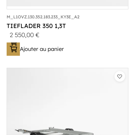
M_L1OVZ.130.352.183.233_KY3E_A2
TIEFLADER 350 1,3T
2 550,00
€
Ajouter au panier
Catégorie :
Porte-engin
PTAC :
800-1300
Poids à vide (kg) :
352
Longueur utile (mm) :
3530
Plancher :
Lohrs en acier avec remplissage
en contreplaqué