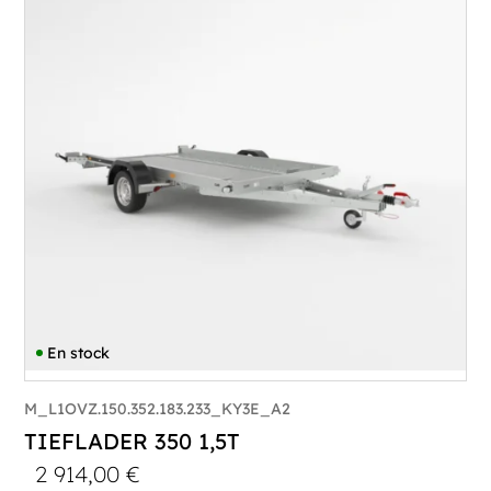
PTAC :
1100-1500
Poids à vide (kg) :
343
Longueur utile (mm) :
3530
Plancher :
Laval / Lohr Steel
En stock
M_L1OVZ.150.352.183.233_KY3E_A2
TIEFLADER 350 1,5T
2 914,00
€