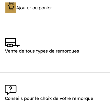
Ajouter au panier
Catégorie :
Porte-engin
PTAC :
1100-1500
Poids à vide (kg) :
363
Longueur utile (mm) :
3530
Vente de tous types de remorques
Plancher :
Lohrs en acier avec remplissage
en contreplaqué
Conseils pour le choix de votre remorque