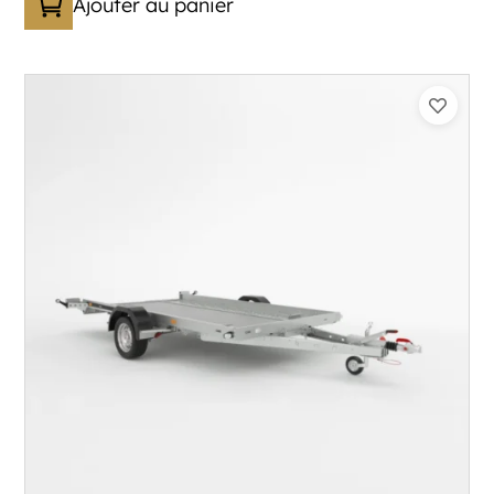
Ajouter au panier
Catégorie :
Porte-engin
PTAC :
800-1300
Poids à vide (kg) :
333
Longueur utile (mm) :
3530
Plancher :
Laval / Lohr Steel