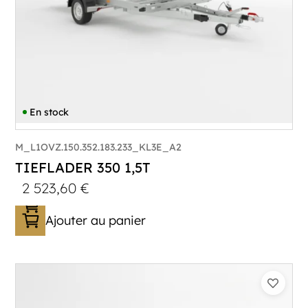
En stock
M_L1OVZ.150.352.183.233_KL3E_A2
TIEFLADER 350 1,5T
2 523,60
€
Ajouter au panier
Catégorie :
Porte-engin