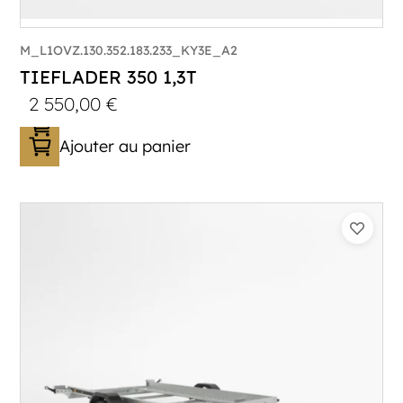
M_L1OVZ.130.352.183.233_KY3E_A2
TIEFLADER 350 1,3T
2 550,00
€
Ajouter au panier
Catégorie :
Porte-engin
PTAC :
800-1300
Poids à vide (kg) :
352
Longueur utile (mm) :
3530
Plancher :
Lohrs en acier avec remplissage
en contreplaqué