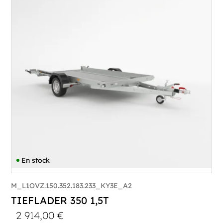
PTAC :
1100-1500
Poids à vide (kg) :
343
Longueur utile (mm) :
3530
Plancher :
Laval / Lohr Steel
En stock
M_L1OVZ.150.352.183.233_KY3E_A2
TIEFLADER 350 1,5T
2 914,00
€