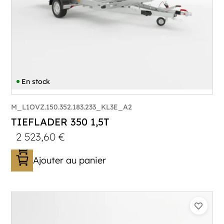
En stock
M_L1OVZ.150.352.183.233_KL3E_A2
TIEFLADER 350 1,5T
2 523,60
€
Ajouter au panier
Catégorie :
Porte-engin