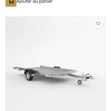
Ajouter au panier
Catégorie :
Porte-engin
PTAC :
800-1300
Poids à vide (kg) :
333
Longueur utile (mm) :
3530
Plancher :
Laval / Lohr Steel