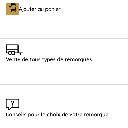
Ajouter au panier
Catégorie :
Porte-engin
PTAC :
1100-1500
Poids à vide (kg) :
363
Longueur utile (mm) :
3530
Vente de tous types de remorques
Plancher :
Lohrs en acier avec remplissage
en contreplaqué
Conseils pour le choix de votre remorque