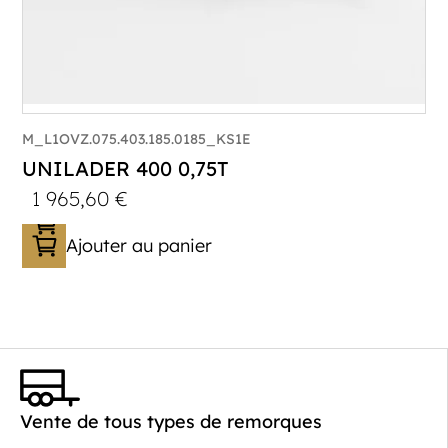
M_L1OVZ.075.403.185.0185_KS1E
UNILADER 400 0,75T
1 965,60
€
Ajouter au panier
Catégorie :
Porte-moto/quad
PTAC :
300-750
Poids à vide (kg) :
267
Vente de tous types de remorques