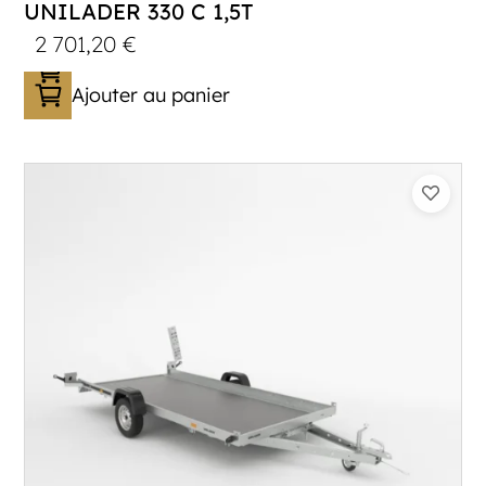
UNILADER 330 C 1,5T
2 701,20
€
Ajouter au panier
Catégorie :
Porte-moto/quad
PTAC :
1100-1500
Poids à vide (kg) :
340
Longueur utile (mm) :
3300
Plancher :
Plancher en contreplaqué massif