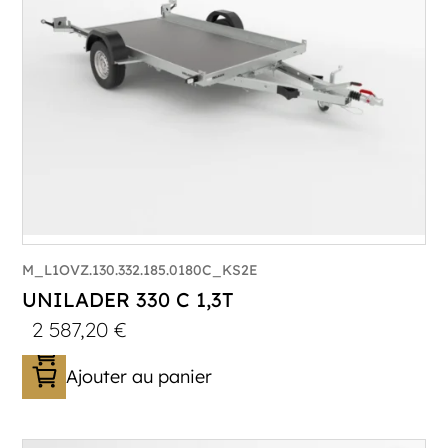
Plancher :
Plancher en contreplaqué massif
M_L1OVZ.130.332.185.0180C_KS2E
UNILADER 330 C 1,3T
2 587,20
€
Ajouter au panier