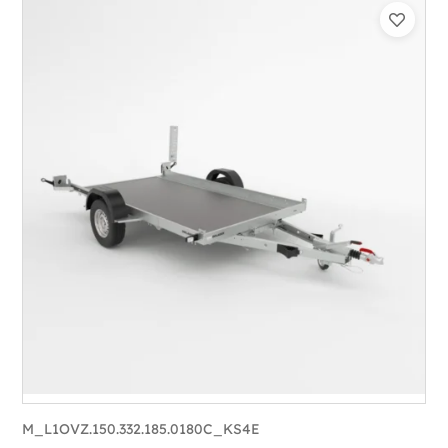
Catégorie :
Porte-moto/quad
PTAC :
800-1300
Poids à vide (kg) :
318
Longueur utile (mm) :
3300
Plancher :
Plancher en contreplaqué massif
M_L1OVZ.150.332.185.0180C_KS4E