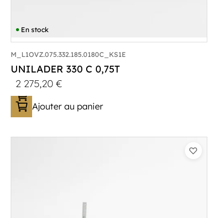
En stock
M_L1OVZ.075.332.185.0180C_KS1E
UNILADER 330 C 0,75T
2 275,20
€
Ajouter au panier
Catégorie :
Porte-moto/quad
PTAC :
750
Poids à vide (kg) :
285
Longueur utile (mm) :
3300