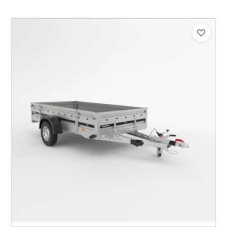
Catégorie :
Bagagère
PTAC :
800-1000
Poids à vide (kg) :
296
Longueur utile (mm) :
2960
Plancher :
Plancher en contreplaqué massif