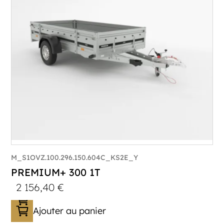
M_S1OVZ.100.296.150.604C_KS2E_Y
PREMIUM+ 300 1T
2 156,40
€
Ajouter au panier