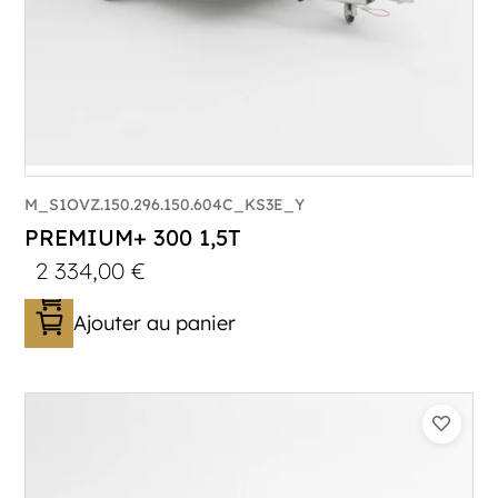
M_S1OVZ.150.296.150.604C_KS3E_Y
PREMIUM+ 300 1,5T
2 334,00
€
Ajouter au panier
Catégorie :
Bagagère
PTAC :
1100-1500