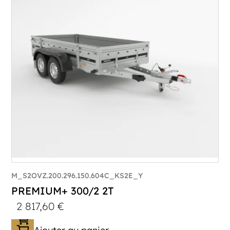
Poids à vide (kg) :
320
Longueur utile (mm) :
2960
Plancher :
Plancher en contreplaqué massif
M_S2OVZ.200.296.150.604C_KS2E_Y
PREMIUM+ 300/2 2T
2 817,60
€