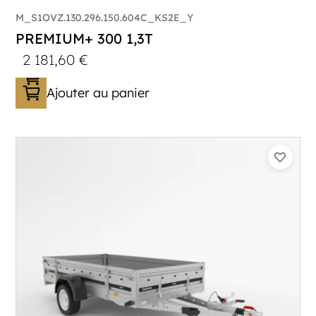
M_S1OVZ.130.296.150.604C_KS2E_Y
PREMIUM+ 300 1,3T
2 181,60
€
Ajouter au panier
Catégorie :
Bagagère
PTAC :
800-1300
Poids à vide (kg) :
296
Longueur utile (mm) :
2960
Plancher :
Plancher en contreplaqué massif