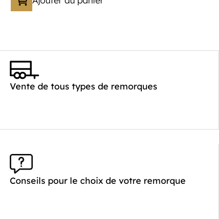
Ajouter au panier
Catégorie :
Bagagère
PTAC :
1100-2000
Poids à vide (kg) :
385
Vente de tous types de remorques
Longueur utile (mm) :
2960
Plancher :
Plancher en contreplaqué massif
Conseils pour le choix de votre remorque