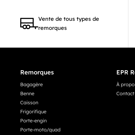
Vente de tous types de
remorques
Remorques
EPR R
Bagagère
À prop
Benne
Contact
Caisson
Frigorifique
Porte-engin
Porte-moto/quad