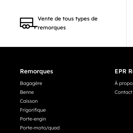
Vente de tous types de
remorques
Remorques
EPR R
Bagagère
À prop
Benne
Contact
Caisson
Frigorifique
Porte-engin
Porte-moto/quad