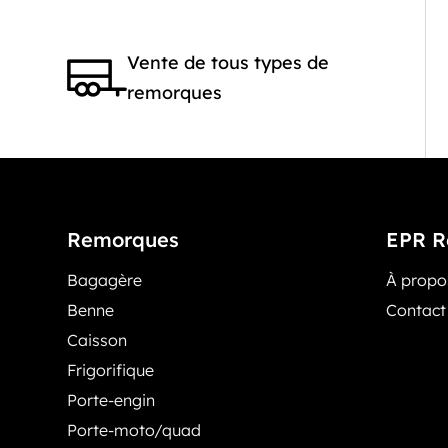
Vente de tous types de
remorques
Remorques
EPR R
Bagagère
À prop
Benne
Contact
Caisson
Frigorifique
Porte-engin
Porte-moto/quad