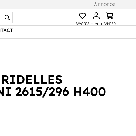
À PROPOS
FAVORIS
PANIER
COMPTE
TACT
 RIDELLES
I 2615/296 H400