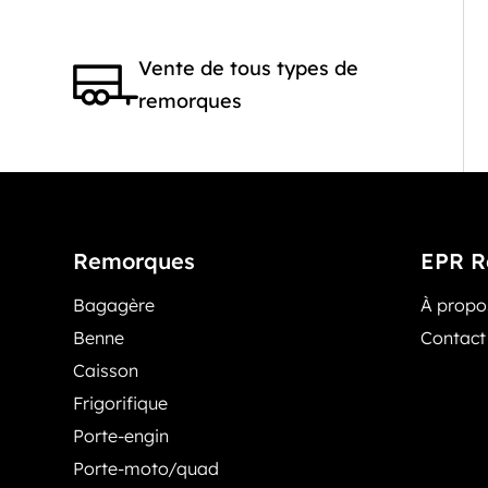
Vente de tous types de
remorques
Remorques
EPR R
Bagagère
À prop
Benne
Contact
Caisson
Frigorifique
Porte-engin
Porte-moto/quad