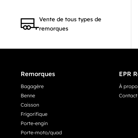
Vente de tous types de
remorques
Remorques
EPR R
Bagagère
À prop
Benne
Contact
Caisson
Frigorifique
Porte-engin
Porte-moto/quad