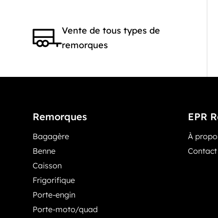
Vente de tous types de
remorques
Remorques
EPR R
Bagagère
À prop
Benne
Contact
Caisson
Frigorifique
Porte-engin
Porte-moto/quad