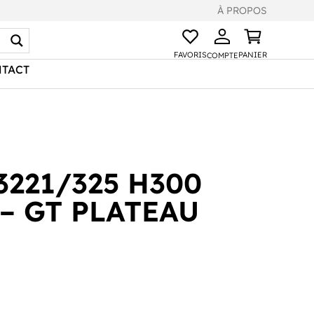
À PROPOS
FAVORIS
PANIER
COMPTE
TACT
3221/325 H300
– GT PLATEAU