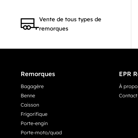
Vente de tous types de
remorques
Remorques
EPR R
Bagagère
À prop
Benne
Contact
Caisson
Frigorifique
Porte-engin
Porte-moto/quad