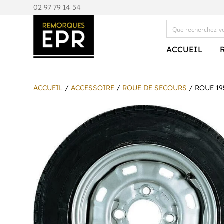
0
2 97 79 14 54
ACCUEIL
ACCUEIL
/
ACCESSOIRE
/
ROUE DE SECOURS
/ ROUE 19