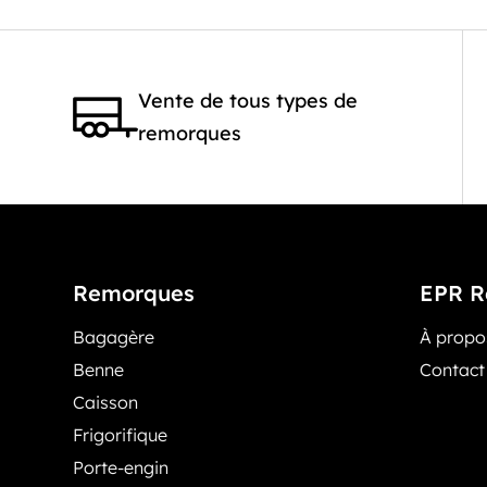
Vente de tous types de
remorques
Remorques
EPR R
Bagagère
À prop
Benne
Contact
Caisson
Frigorifique
Porte-engin