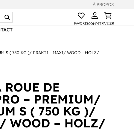
À PROPOS
FAVORIS
PANIER
COMPTE
TACT
 S ( 750 KG )/ PRAKTI – MAXI/ WOOD – HOLZ/
A ROUE DE
PRO – PREMIUM/
M S ( 750 KG )/
I/ WOOD – HOLZ/