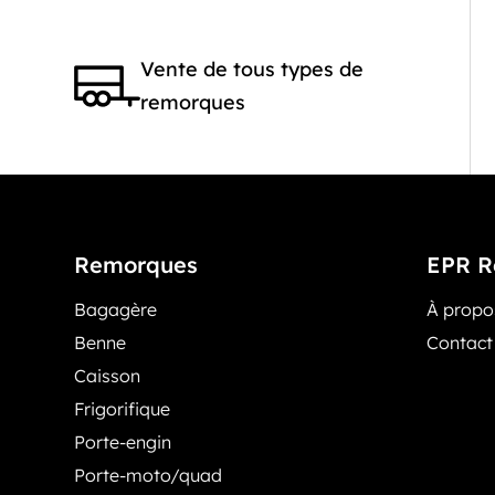
Vente de tous types de
remorques
Remorques
EPR R
Bagagère
À prop
Benne
Contact
Caisson
Frigorifique
Porte-engin
Porte-moto/quad