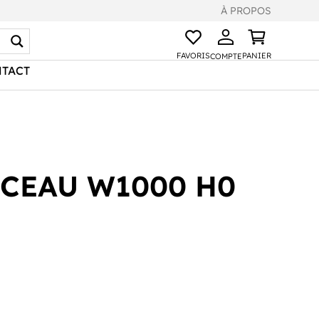
À PROPOS
FAVORIS
PANIER
COMPTE
TACT
RCEAU W1000 H0