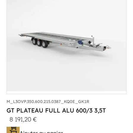
Poids à vide (kg) :
1015
Longueur utile (mm) :
8530
Plancher :
Lorhs en Aluminium
M_L3OVP.350.600.215.0387_KQ0E_GK1R
GT PLATEAU FULL ALU 600/3 3,5T
8 191,20
€