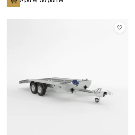
Ajouter au panier
Catégorie :
Porte-véhicule
PTAC :
3300-3500
Poids à vide (kg) :
683
Longueur utile (mm) :
5900
Plancher :
Lorhs en Aluminium