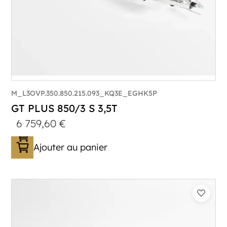
M_L3OVP.350.850.215.093_KQ3E_EGHK5P
GT PLUS 850/3 S 3,5T
6 759,60
€
Ajouter au panier
Catégorie :
Porte-véhicule
PTAC :
3500