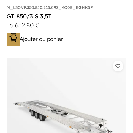
M_L3OVP.350.850.215.092_KQ0E_EGHK5P
GT 850/3 S 3,5T
6 652,80
€
Ajouter au panier
Catégorie :
Porte-véhicule
PTAC :
3500
Poids à vide (kg) :
1005
Longueur utile (mm) :
8530
Plancher :
Lorhs en Aluminium