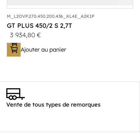
M_L2OVP.270.450.200.436_KL4E_A2K1P
GT PLUS 450/2 S 2,7T
3 934,80
€
Ajouter au panier
Catégorie :
Porte-véhicule
PTAC :
1400-2700
Poids à vide (kg) :
621
Vente de tous types de remorques
Longueur utile (mm) :
4520
Plancher :
Laval / Lohr Steel