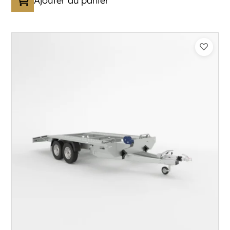
Ajouter au panier
Catégorie :
Porte-véhicule
PTAC :
3300-3500
Poids à vide (kg) :
683
Longueur utile (mm) :
5900
Plancher :
Lorhs en Aluminium