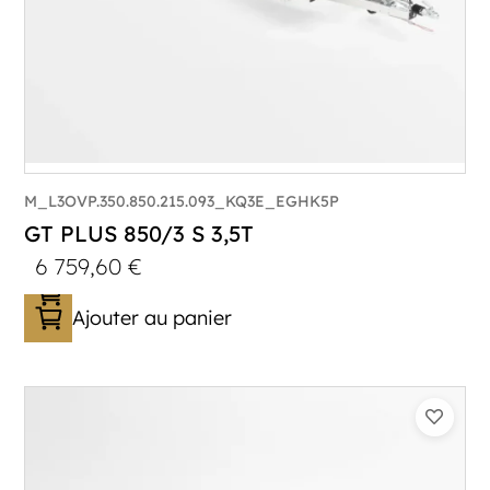
M_L3OVP.350.850.215.093_KQ3E_EGHK5P
GT PLUS 850/3 S 3,5T
6 759,60
€
Ajouter au panier
Catégorie :
Porte-véhicule
PTAC :
3500