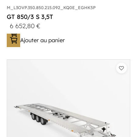
M_L3OVP.350.850.215.092_KQ0E_EGHK5P
GT 850/3 S 3,5T
6 652,80
€
Ajouter au panier
Catégorie :
Porte-véhicule
PTAC :
3500
Poids à vide (kg) :
1005
Longueur utile (mm) :
8530
Plancher :
Lorhs en Aluminium