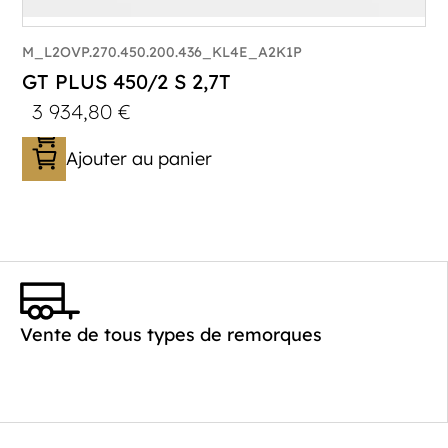
M_L2OVP.270.450.200.436_KL4E_A2K1P
GT PLUS 450/2 S 2,7T
3 934,80
€
Ajouter au panier
Catégorie :
Porte-véhicule
PTAC :
1400-2700
Poids à vide (kg) :
621
Vente de tous types de remorques
Longueur utile (mm) :
4520
Plancher :
Laval / Lohr Steel