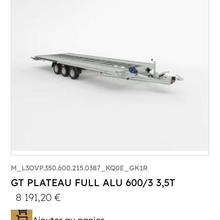
Poids à vide (kg) :
1015
Longueur utile (mm) :
8530
Plancher :
Lorhs en Aluminium
M_L3OVP.350.600.215.0387_KQ0E_GK1R
GT PLATEAU FULL ALU 600/3 3,5T
8 191,20
€