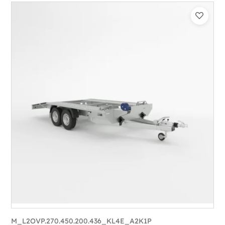
Catégorie :
Porte-véhicule
PTAC :
3300-3500
Poids à vide (kg) :
683
Longueur utile (mm) :
5900
Plancher :
Lorhs en Aluminium
M_L2OVP.270.450.200.436_KL4E_A2K1P