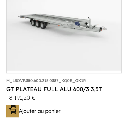
Plancher :
Lorhs en Aluminium
M_L3OVP.350.600.215.0387_KQ0E_GK1R
GT PLATEAU FULL ALU 600/3 3,5T
8 191,20
€
Ajouter au panier