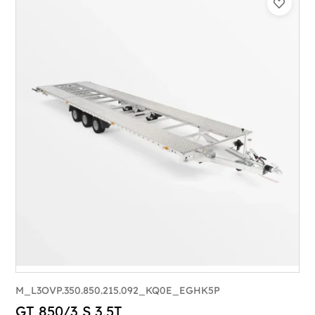
M_L3OVP.350.850.215.092_KQ0E_EGHK5P
GT 850/3 S 3,5T