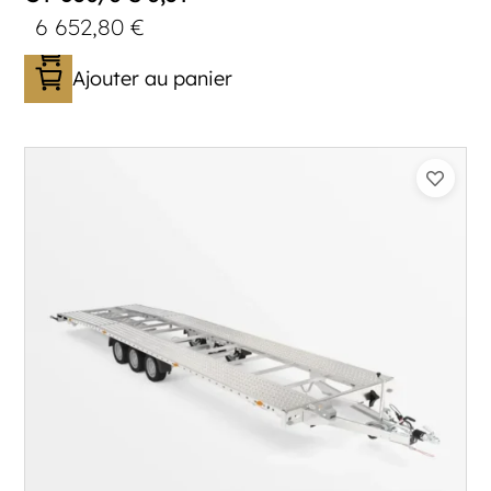
6 652,80
€
Ajouter au panier
Catégorie :
Porte-véhicule
PTAC :
3500
Poids à vide (kg) :
1005
Longueur utile (mm) :
8530
Plancher :
Lorhs en Aluminium