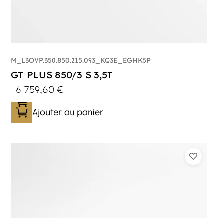
M_L3OVP.350.850.215.093_KQ3E_EGHK5P
GT PLUS 850/3 S 3,5T
6 759,60
€
Ajouter au panier
Catégorie :
Porte-véhicule
PTAC :
3500
Poids à vide (kg) :
1015
Longueur utile (mm) :
8530