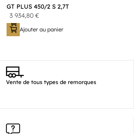
GT PLUS 450/2 S 2,7T
3 934,80
€
Ajouter au panier
Catégorie :
Porte-véhicule
PTAC :
1400-2700
Poids à vide (kg) :
621
Vente de tous types de remorques
Longueur utile (mm) :
4520
Plancher :
Laval / Lohr Steel