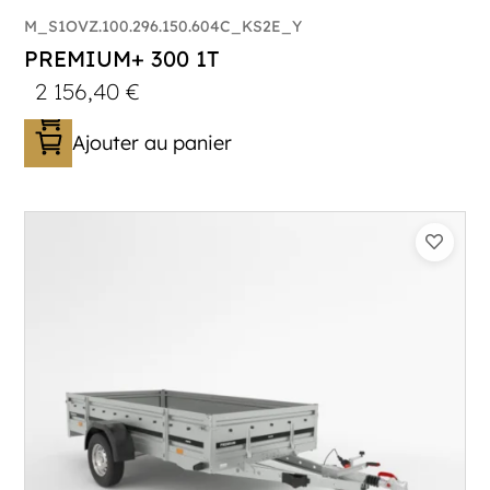
M_S1OVZ.100.296.150.604C_KS2E_Y
PREMIUM+ 300 1T
2 156,40
€
Ajouter au panier
Catégorie :
Bagagère
PTAC :
800-1000
Poids à vide (kg) :
296
Longueur utile (mm) :
2960
Plancher :
Plancher en contreplaqué massif