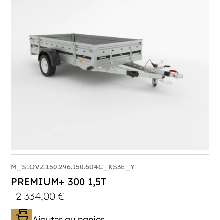
Poids à vide (kg) :
296
Longueur utile (mm) :
2960
Plancher :
Plancher en contreplaqué massif
M_S1OVZ.150.296.150.604C_KS3E_Y
PREMIUM+ 300 1,5T
2 334,00
€
Ajouter au panier