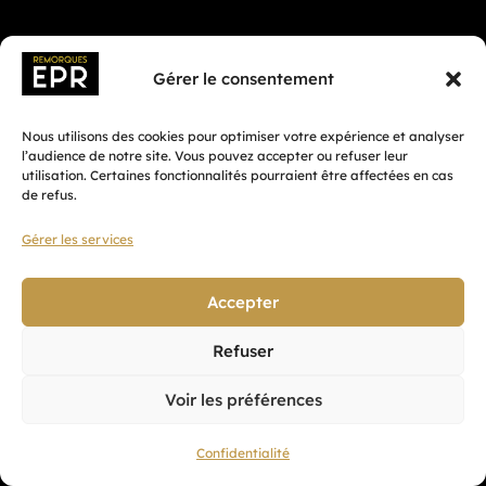
Coordonnées
Gérer le consentement
02 97 79 14 54
Rue du Cheval d’Orgueil,
Nous utilisons des cookies pour optimiser votre expérience et analyser
l’audience de notre site. Vous pouvez accepter ou refuser leur
56920 Noyal-Pontivy
utilisation. Certaines fonctionnalités pourraient être affectées en cas
de refus.
Gérer les services
Accepter
Refuser
Voir les préférences
Confidentialité
Fait avec ♡ en Bretagne par
Breizh tandem