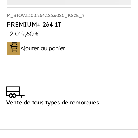
M_S1OVZ.100.264.126.602C_KS2E_Y
PREMIUM+ 264 1T
2 019,60
€
Ajouter au panier
Catégorie :
Bagagère
PTAC :
800-1000
Poids à vide (kg) :
260
Vente de tous types de remorques
Longueur utile (mm) :
2640
Plancher :
Plancher en contreplaqué massif