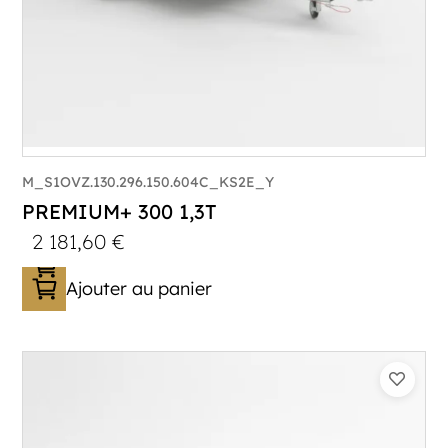
M_S1OVZ.130.296.150.604C_KS2E_Y
PREMIUM+ 300 1,3T
2 181,60
€
Ajouter au panier
Catégorie :
Bagagère
PTAC :
800-1300