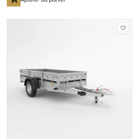
Catégorie :
Bagagère
PTAC :
1100-1500
Poids à vide (kg) :
320
Longueur utile (mm) :
2960
Plancher :
Plancher en contreplaqué massif