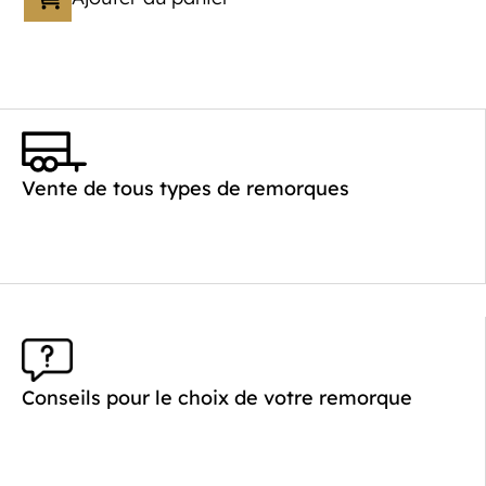
Catégorie :
Bagagère
PTAC :
800-1000
Poids à vide (kg) :
260
Vente de tous types de remorques
Longueur utile (mm) :
2640
Plancher :
Plancher en contreplaqué massif
Conseils pour le choix de votre remorque