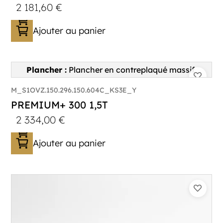
2 181,60
€
Catégorie :
Bagagère
PTAC :
1100-1500
Ajouter au panier
Poids à vide (kg) :
320
Longueur utile (mm) :
2960
Plancher :
Plancher en contreplaqué massif
Catégorie :
Bagagère
M_S1OVZ.150.296.150.604C_KS3E_Y
PTAC :
800-1300
PREMIUM+ 300 1,5T
Poids à vide (kg) :
296
2 334,00
€
Longueur utile (mm) :
2960
Ajouter au panier
Plancher :
Plancher en contreplaqué massif