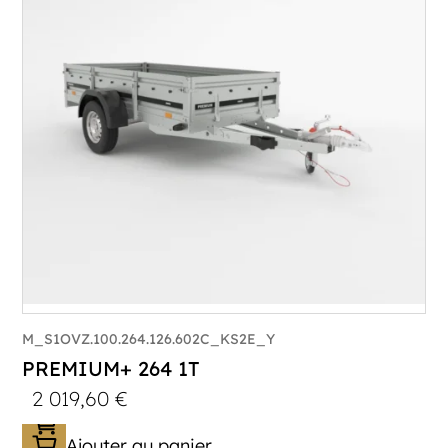
M_S1OVZ.100.264.126.602C_KS2E_Y
PREMIUM+ 264 1T
2 019,60
€
Ajouter au panier