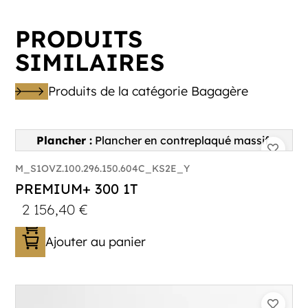
PRODUITS
SIMILAIRES
Catégorie :
Bagagère
PTAC :
800-1000
Produits de la catégorie Bagagère
Poids à vide (kg) :
296
Longueur utile (mm) :
2960
Plancher :
Plancher en contreplaqué massif
M_S1OVZ.100.296.150.604C_KS2E_Y
PREMIUM+ 300 1T
2 156,40
€
Ajouter au panier