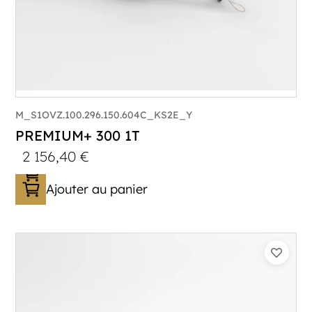
M_S1OVZ.100.296.150.604C_KS2E_Y
PREMIUM+ 300 1T
2 156,40
€
Ajouter au panier
Catégorie :
Bagagère
PTAC :
800-1000
Poids à vide (kg) :
296