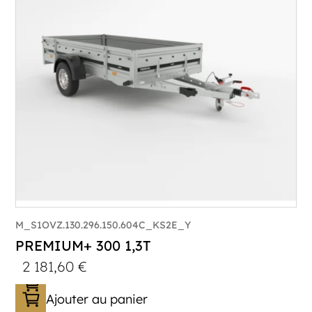
Longueur utile (mm) :
2960
Plancher :
Plancher en contreplaqué massif
M_S1OVZ.130.296.150.604C_KS2E_Y
PREMIUM+ 300 1,3T
2 181,60
€
Ajouter au panier