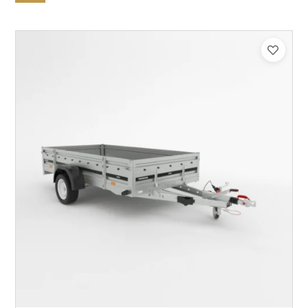
Catégorie :
Bagagère
PTAC :
800-1300
Poids à vide (kg) :
296
Longueur utile (mm) :
2960
Plancher :
Plancher en contreplaqué massif