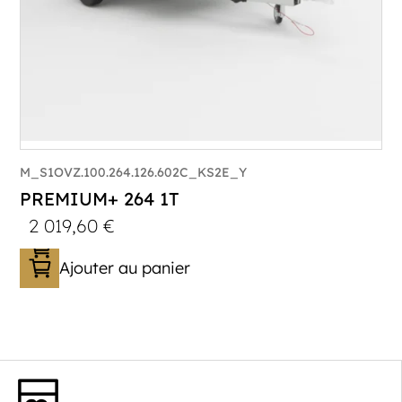
M_S1OVZ.100.264.126.602C_KS2E_Y
PREMIUM+ 264 1T
2 019,60
€
Ajouter au panier
Catégorie :
Bagagère
PTAC :
800-1000