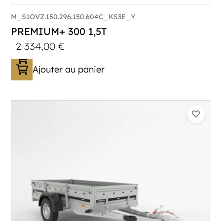
M_S1OVZ.150.296.150.604C_KS3E_Y
PREMIUM+ 300 1,5T
2 334,00
€
Ajouter au panier
Catégorie :
Bagagère
PTAC :
1100-1500
Poids à vide (kg) :
320
Longueur utile (mm) :
2960
Plancher :
Plancher en contreplaqué massif