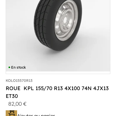
En stock
KOLO15570R13
ROUE KPL 155/70 R13 4X100 74N 4JX13
ET30
82,00
€
Ajouter au panier