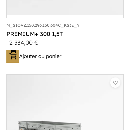
M_S1OVZ.150.296.150.604C_KS3E_Y
PREMIUM+ 300 1,5T
2 334,00
€
Ajouter au panier
Catégorie :
Bagagère
PTAC :
1100-1500
Poids à vide (kg) :
320
Longueur utile (mm) :
2960
Plancher :
Plancher en contreplaqué massif