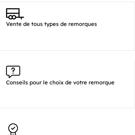
Catégorie :
Bagagère
PTAC :
800-1000
Poids à vide (kg) :
260
Vente de tous types de remorques
Longueur utile (mm) :
2640
Plancher :
Plancher en contreplaqué massif
Conseils pour le choix de votre remorque