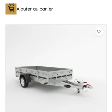
Ajouter au panier
Catégorie :
Bagagère
PTAC :
800-1300
Poids à vide (kg) :
296
Longueur utile (mm) :
2960
Plancher :
Plancher en contreplaqué massif