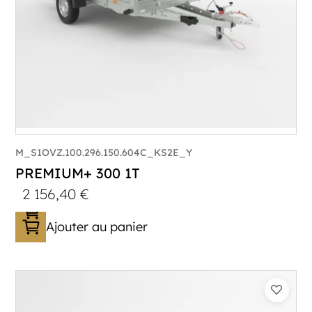
M_S1OVZ.100.296.150.604C_KS2E_Y
PREMIUM+ 300 1T
2 156,40
€
Ajouter au panier
Catégorie :
Bagagère