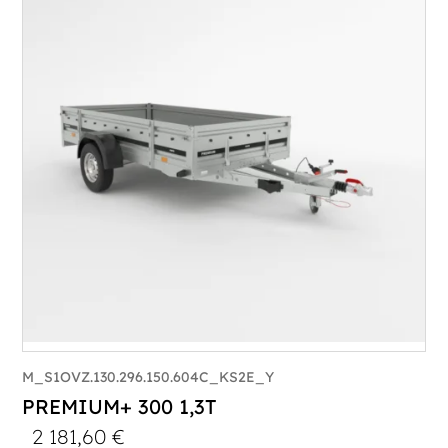
PTAC :
800-1000
Poids à vide (kg) :
296
Longueur utile (mm) :
2960
Plancher :
Plancher en contreplaqué massif
M_S1OVZ.130.296.150.604C_KS2E_Y
PREMIUM+ 300 1,3T
2 181,60
€