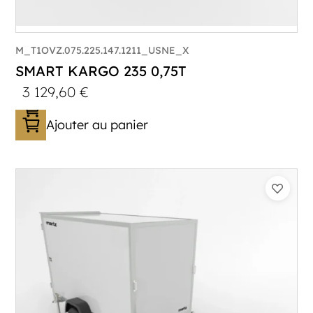
M_T1OVZ.075.225.147.1211_USNE_X
SMART KARGO 235 0,75T
3 129,60
€
Ajouter au panier
Catégorie :
Caisson
PTAC :
300-750
Poids à vide (kg) :
433
Longueur utile (mm) :
2230
Plancher :
Plancher en contreplaqué massif