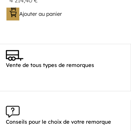
4 214,40
€
Ajouter au panier
Catégorie :
Caisson
PTAC :
800-1300
Poids à vide (kg) :
306
Vente de tous types de remorques
Longueur utile (mm) :
2500
Plancher :
Plancher en contreplaqué massif
Conseils pour le choix de votre remorque