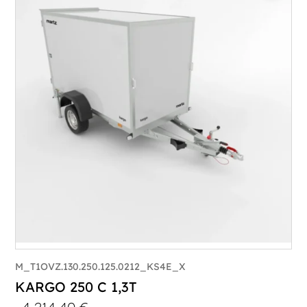
Catégorie :
Caisson
PTAC :
300-750
Poids à vide (kg) :
240
Longueur utile (mm) :
2500
Plancher :
Plancher en contreplaqué massif
M_T1OVZ.130.250.125.0212_KS4E_X
KARGO 250 C 1,3T