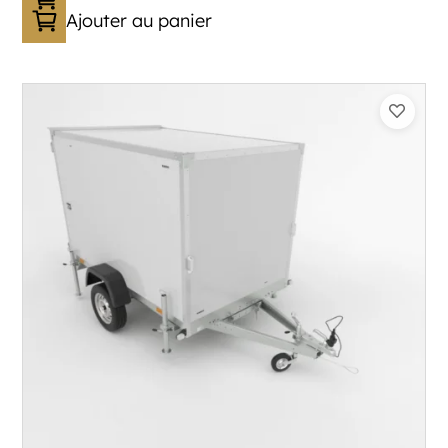
Ajouter au panier
Catégorie :
Caisson
PTAC :
300-750
Poids à vide (kg) :
394
Longueur utile (mm) :
2230
Plancher :
Plancher en contreplaqué massif