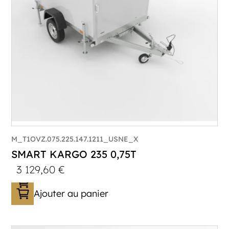
Plancher :
Plancher en contreplaqué massif
M_T1OVZ.075.225.147.1211_USNE_X
SMART KARGO 235 0,75T
3 129,60
€
Ajouter au panier