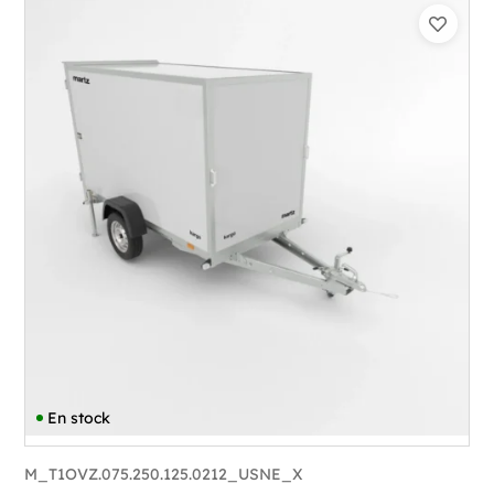
Catégorie :
Caisson
PTAC :
300-750
Poids à vide (kg) :
433
Longueur utile (mm) :
2230
Plancher :
Plancher en contreplaqué massif
En stock
M_T1OVZ.075.250.125.0212_USNE_X