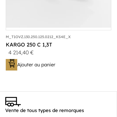
M_T1OVZ.130.250.125.0212_KS4E_X
KARGO 250 C 1,3T
4 214,40
€
Ajouter au panier
Catégorie :
Caisson
PTAC :
800-1300
Poids à vide (kg) :
306
Vente de tous types de remorques