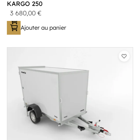
KARGO 250
3 680,00
€
Ajouter au panier
Catégorie :
Caisson
PTAC :
300-750
Poids à vide (kg) :
240
Longueur utile (mm) :
2500
Plancher :
Plancher en contreplaqué massif