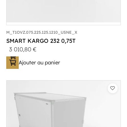
M_T1OVZ.075.225.125.1210_USNE_X
SMART KARGO 232 0,75T
3 010,80
€
Ajouter au panier
Catégorie :
Caisson
PTAC :
300-750
Poids à vide (kg) :
394
Longueur utile (mm) :
2230