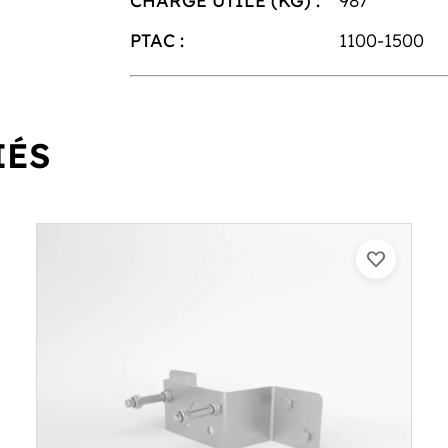
CHARGE UTILE (KG) :
987
PTAC :
1100-1500
IÉS