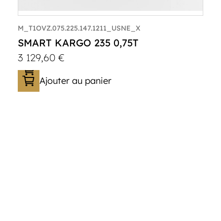
M_T1OVZ.075.225.147.1211_USNE_X
SMART KARGO 235 0,75T
3 129,60
€
Ajouter au panier
Catégorie :
Caisson
PTAC :
300-750
Poids à vide (kg) :
433
Longueur utile (mm) :
2230
Plancher :
Plancher en contreplaqué
massif