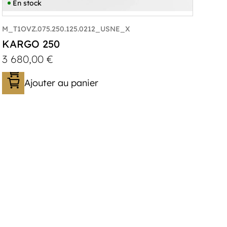
En stock
M_T1OVZ.075.250.125.0212_USNE_X
KARGO 250
3 680,00
€
Ajouter au panier
Catégorie :
Caisson
PTAC :
300-750
Poids à vide (kg) :
240
Longueur utile (mm) :
2500
Plancher :
Plancher en contreplaqué
massif