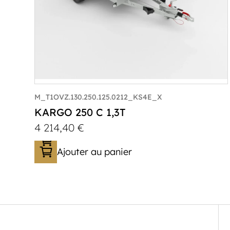
M_T1OVZ.130.250.125.0212_KS4E_X
KARGO 250 C 1,3T
4 214,40
€
Ajouter au panier
Catégorie :
Caisson
PTAC :
800-1300
Poids à vide (kg) :
306
Longueur utile (mm) :
2500