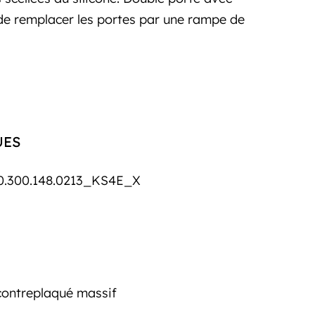
é de remplacer les portes par une rampe de
UES
0.300.148.0213_KS4E_X
contreplaqué massif