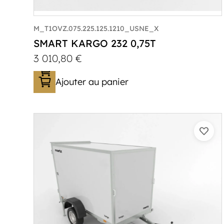
M_T1OVZ.075.225.125.1210_USNE_X
SMART KARGO 232 0,75T
3 010,80
€
Ajouter au panier
Catégorie :
Caisson
PTAC :
300-750
Poids à vide (kg) :
394
Longueur utile (mm) :
2230
Plancher :
Plancher en contreplaqué
massif