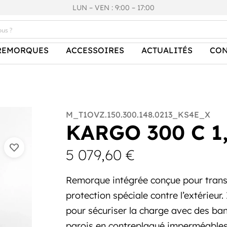
LUN – VEN : 9:00 – 17:00
REMORQUES
ACCESSOIRES
ACTUALITÉS
CON
M_T1OVZ.150.300.148.0213_KS4E_X
KARGO 300 C 1
5 079,60
€
Remorque intégrée conçue pour trans
protection spéciale contre l’extérieur.
pour sécuriser la charge avec des ban
parois en contreplaqué imperméables 