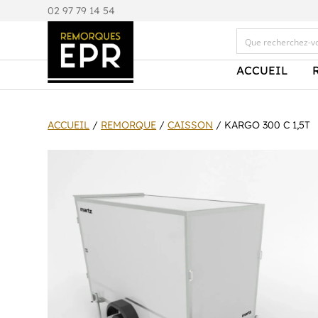
0
2 97 79 14 54
ACCUEIL
ACCUEIL
/
REMORQUE
/
CAISSON
/ KARGO 300 C 1,5T