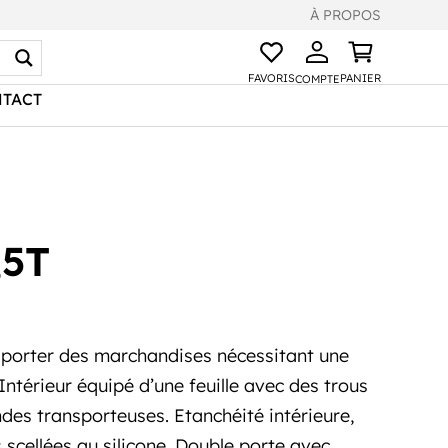
À PROPOS
FAVORIS
PANIER
COMPTE
TACT
,5T
porter des marchandises nécessitant une
 Intérieur équipé d’une feuille avec des trous
des transporteuses. Etanchéité intérieure,
scellées au silicone. Double porte avec