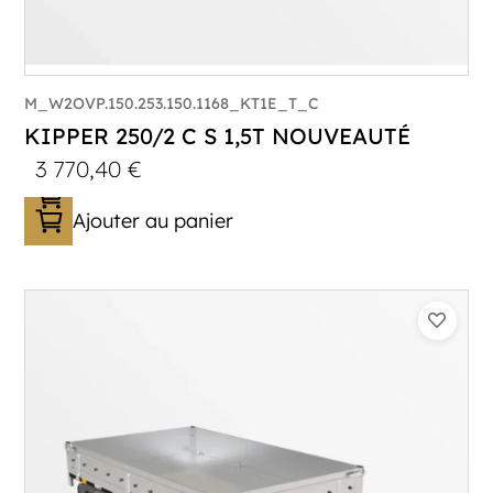
M_W2OVP.150.253.150.1168_KT1E_T_C
KIPPER 250/2 C S 1,5T NOUVEAUTÉ
3 770,40
€
Ajouter au panier
Catégorie :
Benne
PTAC :
1500
Poids à vide (kg) :
454
Longueur utile (mm) :
2530
Plancher :
Plancher en Acier