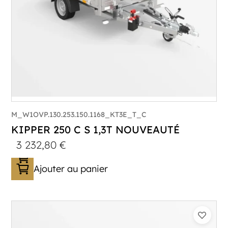
M_W1OVP.130.253.150.1168_KT3E_T_C
KIPPER 250 C S 1,3T NOUVEAUTÉ
3 232,80
€
Ajouter au panier
Catégorie :
Benne