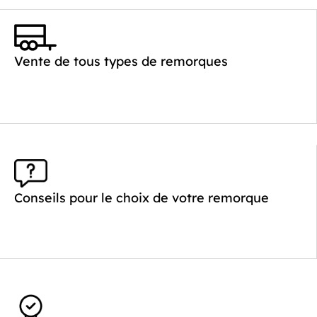
Catégorie :
Benne
PTAC :
1800
Poids à vide (kg) :
387
Vente de tous types de remorques
Longueur utile (mm) :
2530
Plancher :
Plancher en Acier
Conseils pour le choix de votre remorque