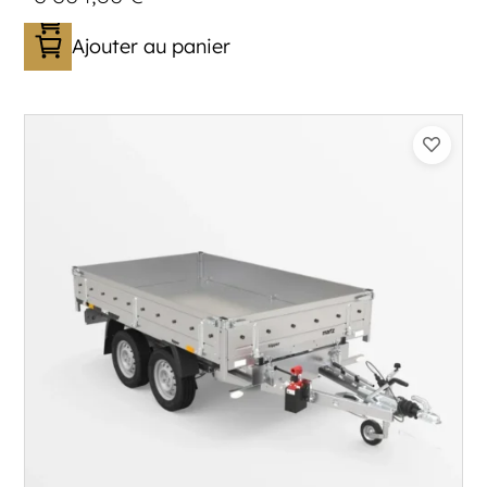
Ajouter au panier
Catégorie :
Benne
PTAC :
1500
Poids à vide (kg) :
393
Longueur utile (mm) :
2530
Plancher :
Plancher en Acier