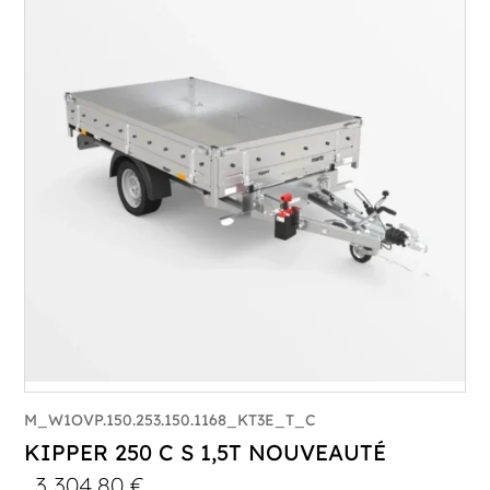
PTAC :
1300
Poids à vide (kg) :
374
Longueur utile (mm) :
2530
Plancher :
Plancher en Acier
M_W1OVP.150.253.150.1168_KT3E_T_C
KIPPER 250 C S 1,5T NOUVEAUTÉ
3 304,80
€