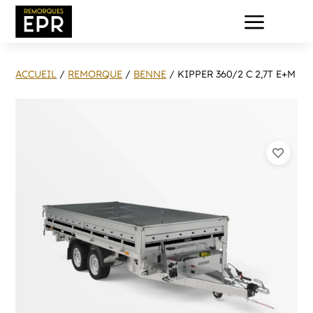
a
ACCUEIL
/
REMORQUE
/
BENNE
/ KIPPER 360/2 C 2,7T E+M