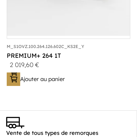
M_S1OVZ.100.264.126.602C_KS2E_Y
PREMIUM+ 264 1T
2 019,60
€
Ajouter au panier
Catégorie :
Bagagère
PTAC :
800-1000
Poids à vide (kg) :
260
Vente de tous types de remorques