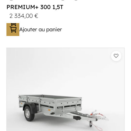
PREMIUM+ 300 1,5T
2 334,00
€
Ajouter au panier
Catégorie :
Bagagère
PTAC :
1100-1500
Poids à vide (kg) :
320
Longueur utile (mm) :
2960
Plancher :
Plancher en contreplaqué massif