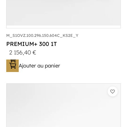
M_S1OVZ.100.296.150.604C_KS2E_Y
PREMIUM+ 300 1T
2 156,40
€
Ajouter au panier
Catégorie :
Bagagère
PTAC :
800-1000
Poids à vide (kg) :
296
Longueur utile (mm) :
2960