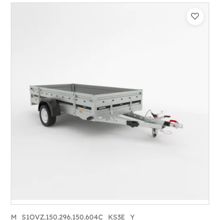
Catégorie :
Bagagère
PTAC :
800-1300
Poids à vide (kg) :
296
Longueur utile (mm) :
2960
Plancher :
Plancher en contreplaqué massif
M_S1OVZ.150.296.150.604C_KS3E_Y