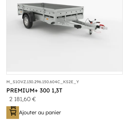
Plancher :
Plancher en contreplaqué massif
M_S1OVZ.130.296.150.604C_KS2E_Y
PREMIUM+ 300 1,3T
2 181,60
€
Ajouter au panier