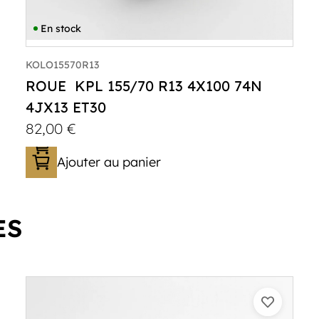
En stock
KOLO15570R13
ROUE KPL 155/70 R13 4X100 74N
4JX13 ET30
82,00
€
Ajouter au panier
ES