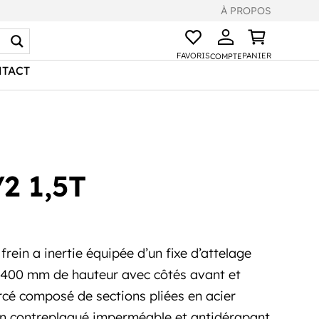
À PROPOS
FAVORIS
PANIER
COMPTE
TACT
2 1,5T
ein a inertie équipée d’un fixe d’attelage
e 400 mm de hauteur avec côtés avant et
rcé composé de sections pliées en acier
en contreplaqué imperméable et antidérapant