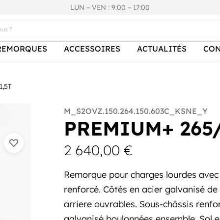
LUN – VEN : 9:00 – 17:00
REMORQUES
ACCESSOIRES
ACTUALITÉS
CON
1,5T
M_S2OVZ.150.264.150.603C_KSNE_Y
PREMIUM+ 265/
2 640,00
€
Remorque pour charges lourdes avec fr
renforcé. Côtés en acier galvanisé d
arriere ouvrables. Sous-châssis renfo
galvanisé boulonnées ensemble. Sol 