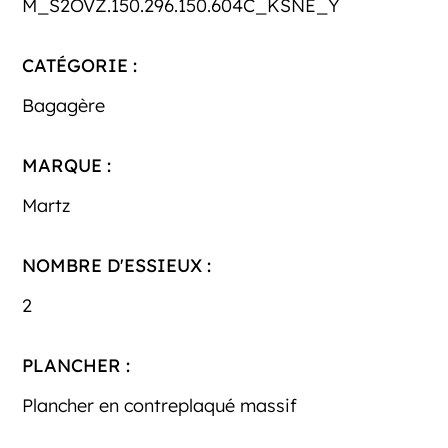
M_S2OVZ.150.296.150.604C_KSNE_Y
CATÉGORIE :
Bagagère
MARQUE :
Martz
NOMBRE D'ESSIEUX :
2
PLANCHER :
Plancher en contreplaqué massif