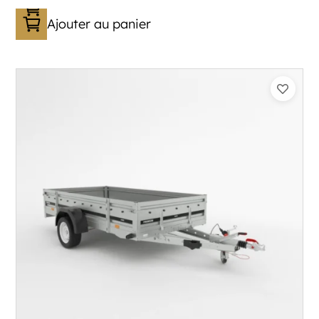
Ajouter au panier
Catégorie :
Bagagère
PTAC :
800-1300
Poids à vide (kg) :
296
Longueur utile (mm) :
2960
Plancher :
Plancher en contreplaqué massif