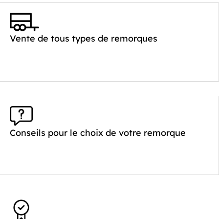
Catégorie :
Bagagère
PTAC :
1100-2000
Poids à vide (kg) :
385
Vente de tous types de remorques
Longueur utile (mm) :
2960
Plancher :
Plancher en contreplaqué massif
Conseils pour le choix de votre remorque