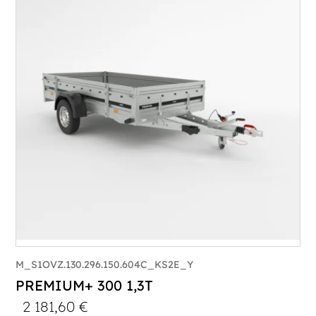
PTAC :
800-1000
Poids à vide (kg) :
296
Longueur utile (mm) :
2960
Plancher :
Plancher en contreplaqué massif
M_S1OVZ.130.296.150.604C_KS2E_Y
PREMIUM+ 300 1,3T
2 181,60
€