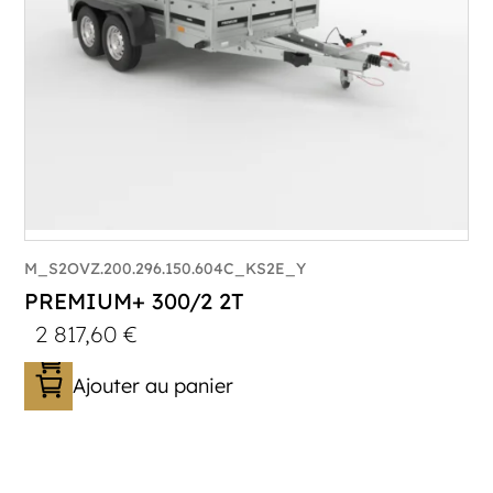
M_S2OVZ.200.296.150.604C_KS2E_Y
PREMIUM+ 300/2 2T
2 817,60
€
Ajouter au panier