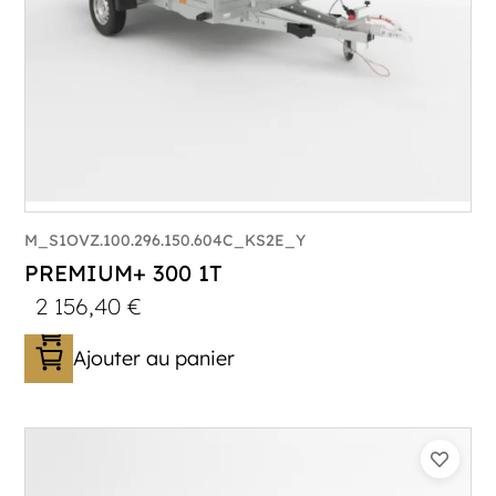
M_S1OVZ.100.296.150.604C_KS2E_Y
PREMIUM+ 300 1T
2 156,40
€
Ajouter au panier
Catégorie :
Bagagère