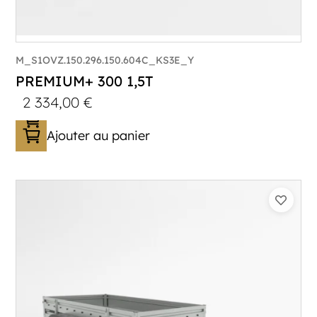
M_S1OVZ.150.296.150.604C_KS3E_Y
PREMIUM+ 300 1,5T
2 334,00
€
Ajouter au panier
Catégorie :
Bagagère
PTAC :
1100-1500
Poids à vide (kg) :
320
Longueur utile (mm) :
2960
Plancher :
Plancher en contreplaqué massif