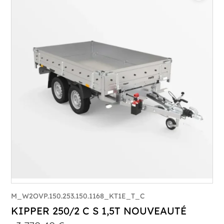
Catégorie :
Benne
PTAC :
1500
Poids à vide (kg) :
393
Longueur utile (mm) :
2530
Plancher :
Plancher en Acier
M_W2OVP.150.253.150.1168_KT1E_T_C
KIPPER 250/2 C S 1,5T NOUVEAUTÉ