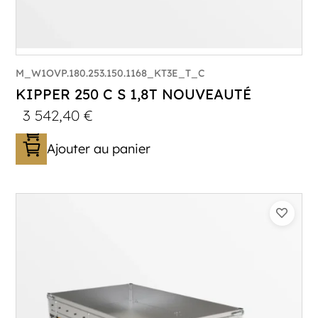
M_W1OVP.180.253.150.1168_KT3E_T_C
KIPPER 250 C S 1,8T NOUVEAUTÉ
3 542,40
€
Ajouter au panier
Catégorie :
Benne
PTAC :
1800
Poids à vide (kg) :
387
Longueur utile (mm) :
2530
Plancher :
Plancher en Acier