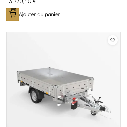
3 770,40
€
Ajouter au panier
Catégorie :
Benne
PTAC :
1500
Poids à vide (kg) :
454
Longueur utile (mm) :
2530
Plancher :
Plancher en Acier