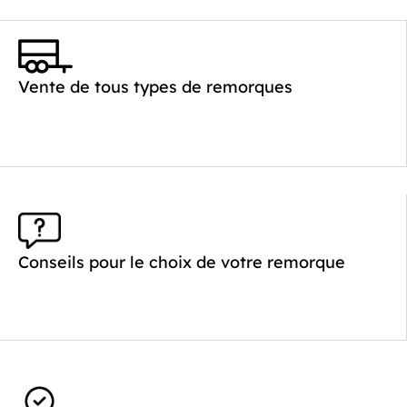
Catégorie :
Benne
PTAC :
2000
Poids à vide (kg) :
468
Vente de tous types de remorques
Longueur utile (mm) :
2530
Plancher :
Plancher en Acier
Conseils pour le choix de votre remorque