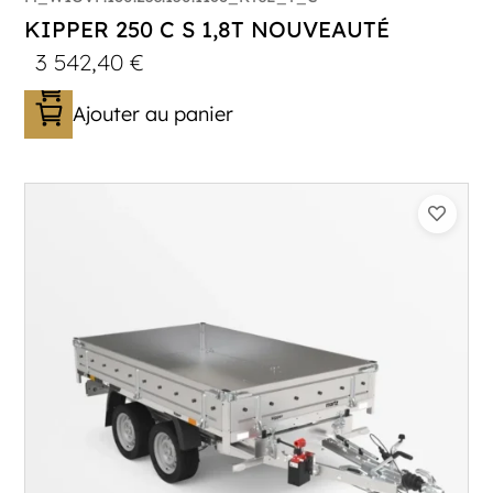
KIPPER 250 C S 1,8T NOUVEAUTÉ
3 542,40
€
Ajouter au panier
Catégorie :
Benne
PTAC :
1800
Poids à vide (kg) :
387
Longueur utile (mm) :
2530
Plancher :
Plancher en Acier