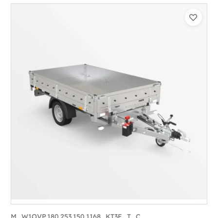
Catégorie :
Benne
PTAC :
1500
Poids à vide (kg) :
454
Longueur utile (mm) :
2530
Plancher :
Plancher en Acier
M_W1OVP.180.253.150.1168_KT3E_T_C