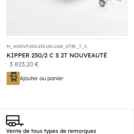
M_W2OVP.200.253.150.1168_KT3E_T_C
KIPPER 250/2 C S 2T NOUVEAUTÉ
3 823,20
€
Ajouter au panier
Catégorie :
Benne
PTAC :
2000
Poids à vide (kg) :
468
Vente de tous types de remorques