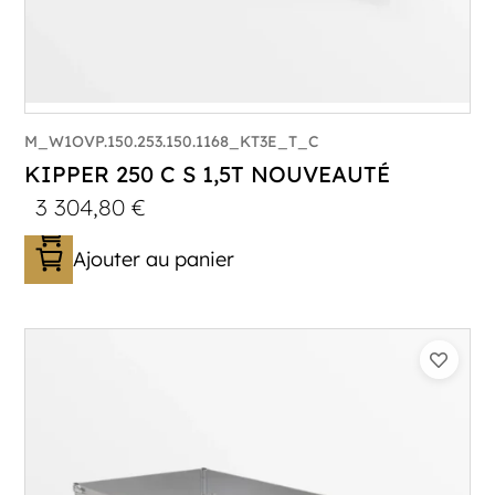
M_W1OVP.150.253.150.1168_KT3E_T_C
KIPPER 250 C S 1,5T NOUVEAUTÉ
3 304,80
€
Ajouter au panier
Catégorie :
Benne
PTAC :
1500
Poids à vide (kg) :
393
Longueur utile (mm) :
2530