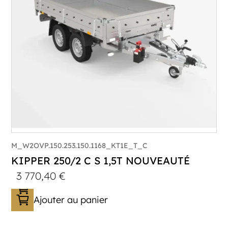
Plancher :
Plancher en Acier
M_W2OVP.150.253.150.1168_KT1E_T_C
KIPPER 250/2 C S 1,5T NOUVEAUTÉ
3 770,40
€
Ajouter au panier