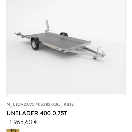
Poids à vide (kg) :
340
Longueur utile (mm) :
3300
Plancher :
Plancher en contreplaqué massif
M_L1OVZ.075.403.185.0185_KS1E
UNILADER 400 0,75T
1 965,60
€