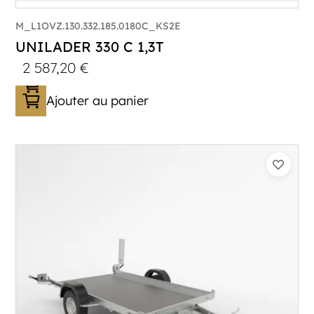
M_L1OVZ.130.332.185.0180C_KS2E
UNILADER 330 C 1,3T
2 587,20
€
Ajouter au panier
Catégorie :
Porte-moto/quad
PTAC :
800-1300
Poids à vide (kg) :
318
Longueur utile (mm) :
3300
Plancher :
Plancher en contreplaqué massif