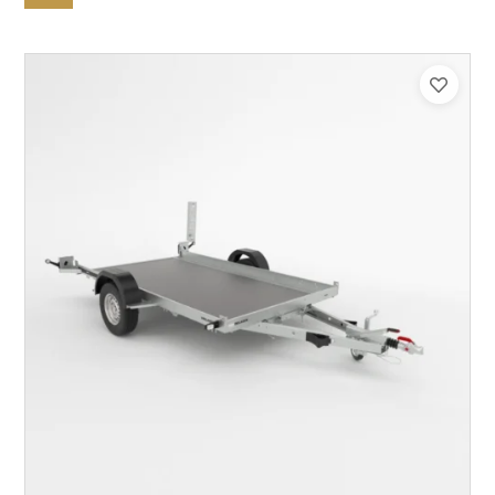
Catégorie :
Porte-moto/quad
PTAC :
750
Poids à vide (kg) :
285
Longueur utile (mm) :
3300
Plancher :
Plancher en contreplaqué massif