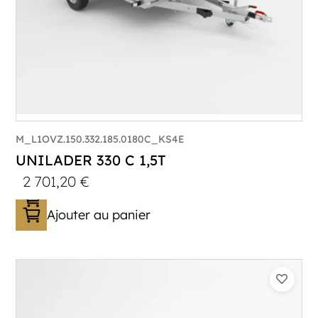
M_L1OVZ.150.332.185.0180C_KS4E
UNILADER 330 C 1,5T
2 701,20
€
Ajouter au panier
Catégorie :
Porte-moto/quad
PTAC :
1100-1500