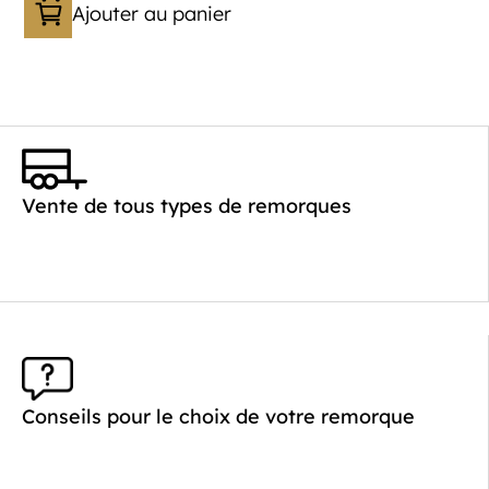
Ajouter au panier
Catégorie :
Porte-moto/quad
PTAC :
300-750
Poids à vide (kg) :
267
Vente de tous types de remorques
Longueur utile (mm) :
4010
Plancher :
Plancher en contreplaqué massif
Conseils pour le choix de votre remorque