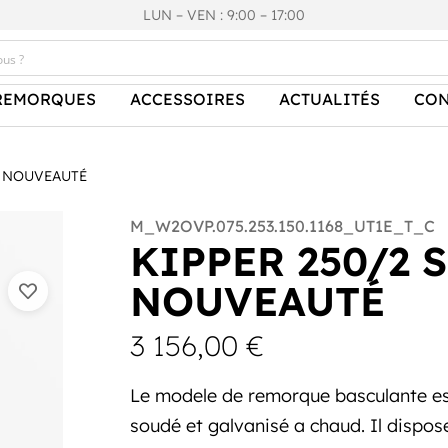
LUN – VEN : 9:00 – 17:00
REMORQUES
ACCESSOIRES
ACTUALITÉS
CON
5T NOUVEAUTÉ
M_W2OVP.075.253.150.1168_UT1E_T_C
KIPPER 250/2 S
NOUVEAUTÉ
3 156,00
€
Le modele de remorque basculante est
soudé et galvanisé a chaud. Il dispos