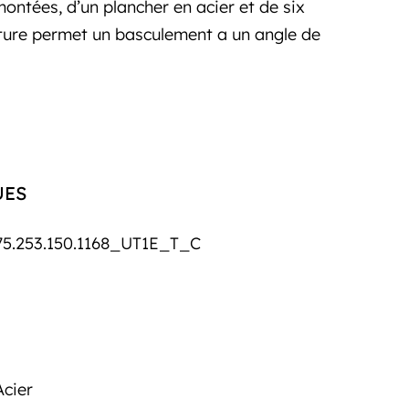
ontées, d’un plancher en acier et de six
cture permet un basculement a un angle de
UES
5.253.150.1168_UT1E_T_C
Acier