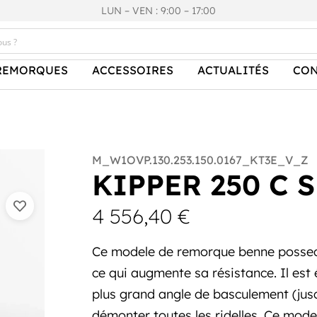
LUN – VEN : 9:00 – 17:00
REMORQUES
ACCESSOIRES
ACTUALITÉS
CON
M_W1OVP.130.253.150.0167_KT3E_V_Z
KIPPER 250 C S
4 556,40
€
Ce modele de remorque benne possede 
ce qui augmente sa résistance. Il est
plus grand angle de basculement (jusqu
démonter toutes les ridelles. Ce mode