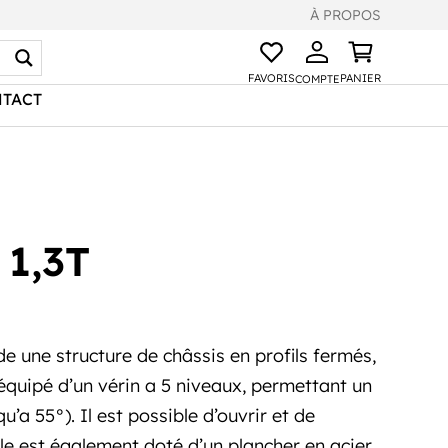
À PROPOS
FAVORIS
PANIER
COMPTE
TACT
 1,3T
une structure de châssis en profils fermés,
 équipé d’un vérin a 5 niveaux, permettant un
’a 55°). Il est possible d’ouvrir et de
le est également doté d’un plancher en acier.