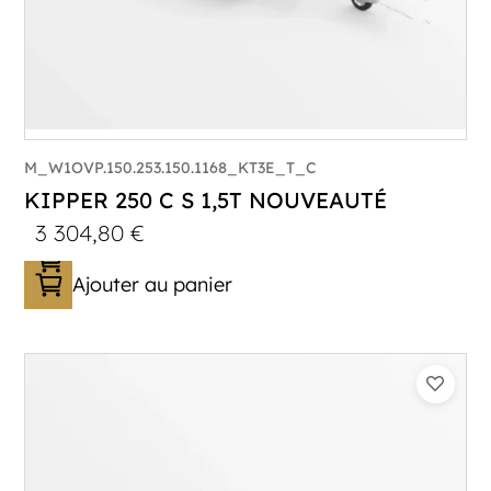
M_W1OVP.150.253.150.1168_KT3E_T_C
KIPPER 250 C S 1,5T NOUVEAUTÉ
3 304,80
€
Ajouter au panier
Catégorie :
Benne
PTAC :
1500
Poids à vide (kg) :
393