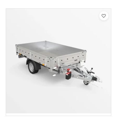
Catégorie :
Benne
PTAC :
1500
Poids à vide (kg) :
454
Longueur utile (mm) :
2530
Plancher :
Plancher en Acier