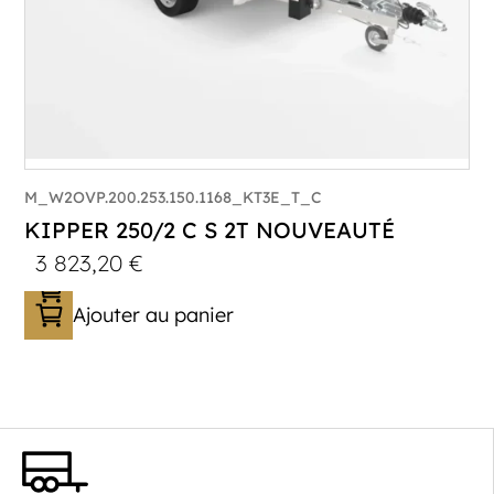
M_W2OVP.200.253.150.1168_KT3E_T_C
KIPPER 250/2 C S 2T NOUVEAUTÉ
3 823,20
€
Ajouter au panier
Catégorie :
Benne
PTAC :
2000