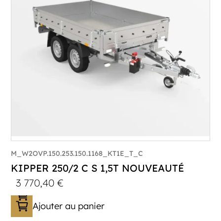
Longueur utile (mm) :
2530
Plancher :
Plancher en Acier
M_W2OVP.150.253.150.1168_KT1E_T_C
KIPPER 250/2 C S 1,5T NOUVEAUTÉ
3 770,40
€
Ajouter au panier