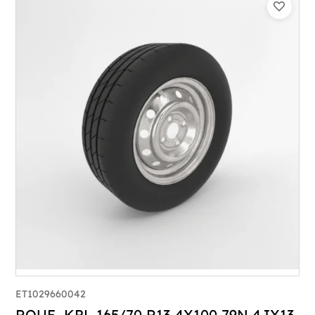
ET1029660042
ROUE KPL 165/70 R13 4X100 79N 4JX13