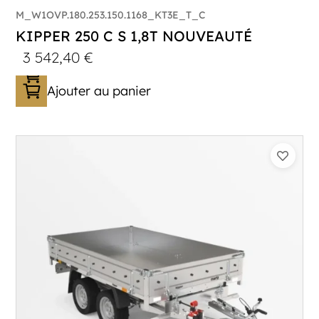
M_W1OVP.180.253.150.1168_KT3E_T_C
KIPPER 250 C S 1,8T NOUVEAUTÉ
3 542,40
€
Ajouter au panier
Catégorie :
Benne
PTAC :
1800
Poids à vide (kg) :
387
Longueur utile (mm) :
2530
Plancher :
Plancher en Acier