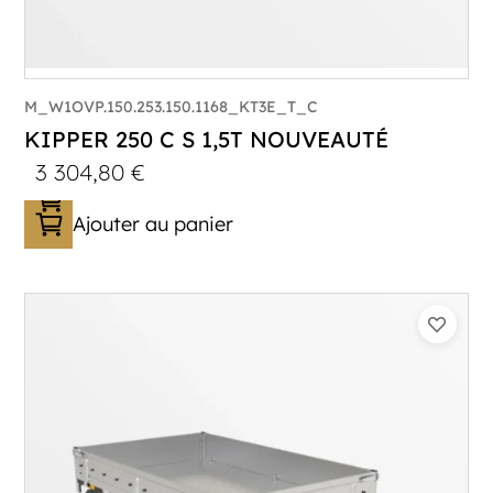
M_W1OVP.150.253.150.1168_KT3E_T_C
KIPPER 250 C S 1,5T NOUVEAUTÉ
3 304,80
€
Ajouter au panier
Catégorie :
Benne
PTAC :
1500
Poids à vide (kg) :
393
Longueur utile (mm) :
2530
Plancher :
Plancher en Acier