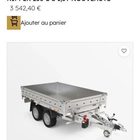
3 542,40
€
Ajouter au panier
Catégorie :
Benne
PTAC :
1800
Poids à vide (kg) :
387
Longueur utile (mm) :
2530
Plancher :
Plancher en Acier