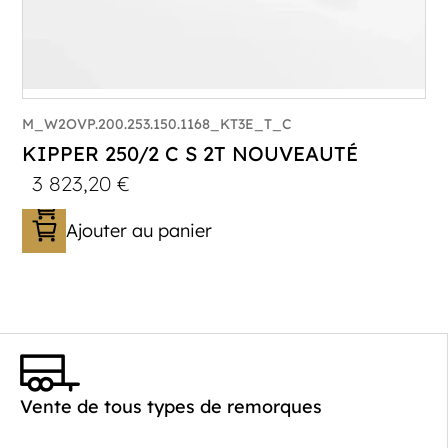
M_W2OVP.200.253.150.1168_KT3E_T_C
KIPPER 250/2 C S 2T NOUVEAUTÉ
3 823,20
€
Ajouter au panier
Catégorie :
Benne
PTAC :
2000
Poids à vide (kg) :
468
Vente de tous types de remorques
Longueur utile (mm) :
2530