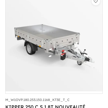
Catégorie :
Benne
PTAC :
1500
Poids à vide (kg) :
454
Longueur utile (mm) :
2530
Plancher :
Plancher en Acier
M_W1OVP.180.253.150.1168_KT3E_T_C
KIPPER 250 C S 1,8T NOUVEAUTÉ