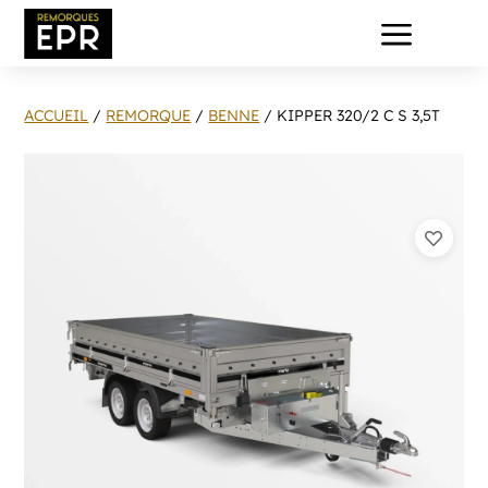
a
ACCUEIL
/
REMORQUE
/
BENNE
/ KIPPER 320/2 C S 3,5T