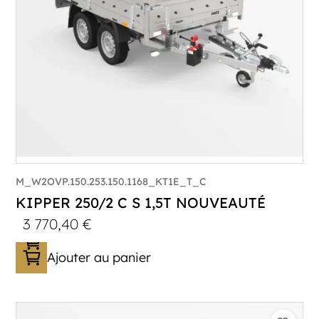
M_W2OVP.150.253.150.1168_KT1E_T_C
KIPPER 250/2 C S 1,5T NOUVEAUTÉ
3 770,40
€
Ajouter au panier