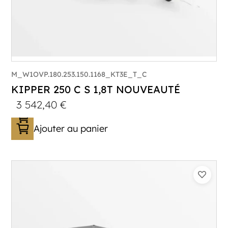
M_W1OVP.180.253.150.1168_KT3E_T_C
KIPPER 250 C S 1,8T NOUVEAUTÉ
3 542,40
€
Ajouter au panier
Catégorie :
Benne
PTAC :
1800
Poids à vide (kg) :
387