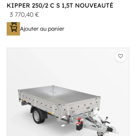
KIPPER 250/2 C S 1,5T NOUVEAUTÉ
3 770,40
€
Ajouter au panier
Catégorie :
Benne
PTAC :
1500
Poids à vide (kg) :
454
Longueur utile (mm) :
2530
Plancher :
Plancher en Acier