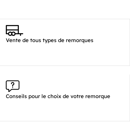
Catégorie :
Benne
PTAC :
2000
Poids à vide (kg) :
468
Vente de tous types de remorques
Longueur utile (mm) :
2530
Plancher :
Plancher en Acier
Conseils pour le choix de votre remorque