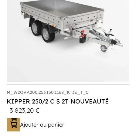
Longueur utile (mm) :
2530
Plancher :
Plancher en Acier
M_W2OVP.200.253.150.1168_KT3E_T_C
KIPPER 250/2 C S 2T NOUVEAUTÉ
3 823,20
€
Ajouter au panier