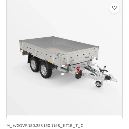
Catégorie :
Benne
PTAC :
1500
Poids à vide (kg) :
393
Longueur utile (mm) :
2530
Plancher :
Plancher en Acier
M_W2OVP.150.253.150.1168_KT1E_T_C