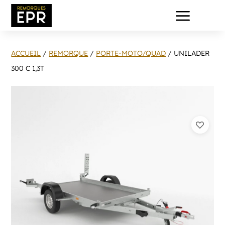
a
ACCUEIL
/
REMORQUE
/
PORTE-MOTO/QUAD
/ UNILADER
300 C 1,3T