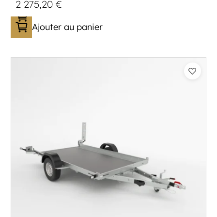
2 275,20
€
Ajouter au panier
Catégorie :
Porte-moto/quad
PTAC :
750
Poids à vide (kg) :
285
Longueur utile (mm) :
3300
Plancher :
Plancher en contreplaqué massif