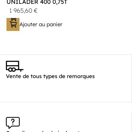
UNILADER 400 0,75T
1 965,60
€
Ajouter au panier
Catégorie :
Porte-moto/quad
PTAC :
300-750
Poids à vide (kg) :
267
Vente de tous types de remorques
Longueur utile (mm) :
4010
Plancher :
Plancher en contreplaqué massif