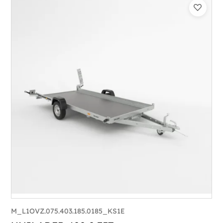
Catégorie :
Porte-moto/quad
PTAC :
1100-1500
Poids à vide (kg) :
340
Longueur utile (mm) :
3300
Plancher :
Plancher en contreplaqué massif
M_L1OVZ.075.403.185.0185_KS1E