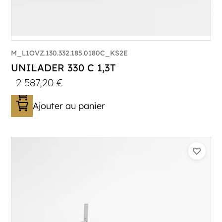
M_L1OVZ.130.332.185.0180C_KS2E
UNILADER 330 C 1,3T
2 587,20
€
Ajouter au panier
Catégorie :
Porte-moto/quad
PTAC :
800-1300
Poids à vide (kg) :
318
Longueur utile (mm) :
3300
Plancher :
Plancher en contreplaqué massif