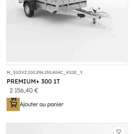
M_S1OVZ.100.296.150.604C_KS2E_Y
PREMIUM+ 300 1T
2 156,40
€
Ajouter au panier