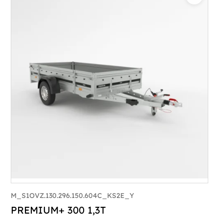
Catégorie :
Bagagère
PTAC :
800-1000
Poids à vide (kg) :
296
Longueur utile (mm) :
2960
Plancher :
Plancher en contreplaqué massif
M_S1OVZ.130.296.150.604C_KS2E_Y
PREMIUM+ 300 1,3T