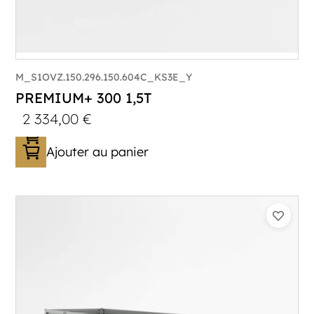
M_S1OVZ.150.296.150.604C_KS3E_Y
PREMIUM+ 300 1,5T
2 334,00
€
Ajouter au panier
Catégorie :
Bagagère
PTAC :
1100-1500
Poids à vide (kg) :
320
Longueur utile (mm) :
2960