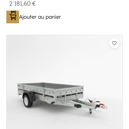
2 181,60
€
Ajouter au panier
Catégorie :
Bagagère
PTAC :
800-1300
Poids à vide (kg) :
296
Longueur utile (mm) :
2960
Plancher :
Plancher en contreplaqué massif