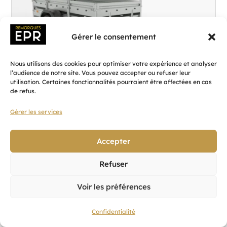
Plancher :
Plancher en contreplaqué massif
Gérer le consentement
Nous utilisons des cookies pour optimiser votre expérience et analyser
l’audience de notre site. Vous pouvez accepter ou refuser leur
utilisation. Certaines fonctionnalités pourraient être affectées en cas
de refus.
Gérer les services
M_S1OVZ.100.264.126.602C_KS2E_Y
Accepter
PREMIUM+ 264 1T
Refuser
2 019,60
€
Voir les préférences
Ajouter au panier
Confidentialité