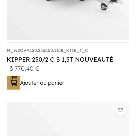
M_W2OVP.150.253.150.1168_KT1E_T_C
KIPPER 250/2 C S 1,5T NOUVEAUTÉ
3 770,40
€
Ajouter au panier
Catégorie :
Benne
PTAC :
1500
Poids à vide (kg) :
454