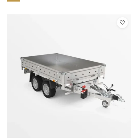
Catégorie :
Benne
PTAC :
1800
Poids à vide (kg) :
387
Longueur utile (mm) :
2530
Plancher :
Plancher en Acier