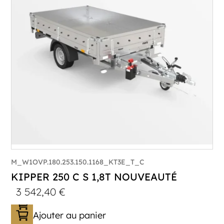
Longueur utile (mm) :
2530
Plancher :
Plancher en Acier
M_W1OVP.180.253.150.1168_KT3E_T_C
KIPPER 250 C S 1,8T NOUVEAUTÉ
3 542,40
€
Ajouter au panier