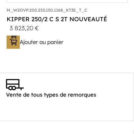
M_W2OVP.200.253.150.1168_KT3E_T_C
KIPPER 250/2 C S 2T NOUVEAUTÉ
3 823,20
€
Ajouter au panier
Catégorie :
Benne
PTAC :
2000
Poids à vide (kg) :
468
Vente de tous types de remorques
Longueur utile (mm) :
2530
Plancher :
Plancher en Acier