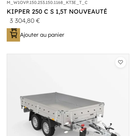
M_W1OVP.150.253.150.1168_KT3E_T_C
KIPPER 250 C S 1,5T NOUVEAUTÉ
3 304,80
€
Ajouter au panier
Catégorie :
Benne
PTAC :
1500
Poids à vide (kg) :
393
Longueur utile (mm) :
2530
Plancher :
Plancher en Acier