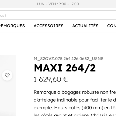
LUN – VEN : 9:00 – 17:00
REMORQUES
ACCESSOIRES
ACTUALITÉS
CON
M_S2OVZ.075.264.126.0682_USNE
MAXI 264/2
1 629,60
€
Remorque a bagages robuste non frei
d’attelage inclinable pour faciliter 
exemple. Hauts côtés (400 mm) en tôle
les côtés avant et arriere. Châssis en t