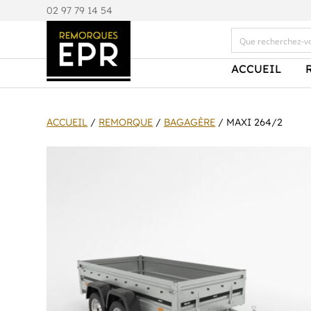
0
2 97 79 14 54
ACCUEIL
ACCUEIL
/
REMORQUE
/
BAGAGÈRE
/ MAXI 264/2