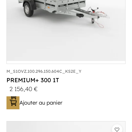
M_S1OVZ.100.296.150.604C_KS2E_Y
PREMIUM+ 300 1T
2 156,40
€
Ajouter au panier