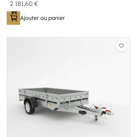
2 181,60
€
Ajouter au panier
Catégorie :
Bagagère
PTAC :
800-1300
Poids à vide (kg) :
296
Longueur utile (mm) :
2960
Plancher :
Plancher en contreplaqué massif