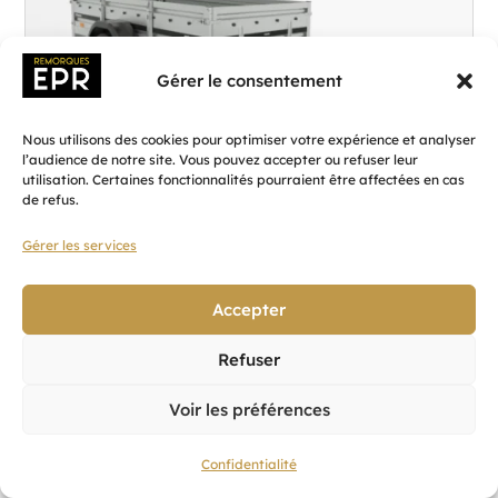
Plancher :
Plancher en contreplaqué massif
Gérer le consentement
Nous utilisons des cookies pour optimiser votre expérience et analyser
l’audience de notre site. Vous pouvez accepter ou refuser leur
utilisation. Certaines fonctionnalités pourraient être affectées en cas
de refus.
Gérer les services
M_S1OVZ.100.264.126.602C_KS2E_Y
Accepter
PREMIUM+ 264 1T
Refuser
2 019,60
€
Voir les préférences
Ajouter au panier
Confidentialité