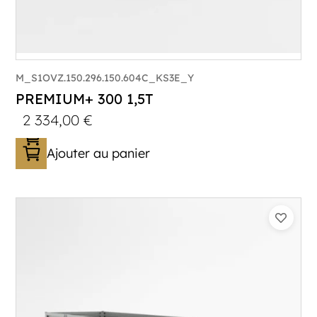
M_S1OVZ.150.296.150.604C_KS3E_Y
PREMIUM+ 300 1,5T
2 334,00
€
Ajouter au panier
Catégorie :
Bagagère
PTAC :
1100-1500
Poids à vide (kg) :
320
Longueur utile (mm) :
2960