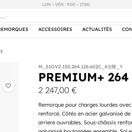
LUN – VEN : 9:00 – 17:00
REMORQUES
ACCESSOIRES
ACTUALITÉS
CON
5T
M_S1OVZ.150.264.126.602C_KS3E_Y
PREMIUM+ 264 
2 247,00
€
Remorque pour charges lourdes avec fr
renforcé. Côtés en acier galvanisé d
arriere ouvrables. Sous-châssis renfo
galvanisé boulonnées ensemble. Sol 