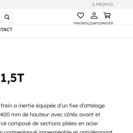
À PROPOS
FAVORIS
PANIER
COMPTE
TACT
1,5T
ein a inertie équipée d’un fixe d’attelage
e 400 mm de hauteur avec côtés avant et
rcé composé de sections pliées en acier
en contreplaqué imperméable et antidérapant