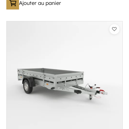
Ajouter au panier
Catégorie :
Bagagère
PTAC :
800-1000
Poids à vide (kg) :
296
Longueur utile (mm) :
2960
Plancher :
Plancher en contreplaqué massif