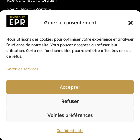
Rue du Cheval d’Orgueil,
56920 Noyal-Pontivy
Gérer le consentement
Nous utilisons des cookies pour optimiser votre expérience et analyser
l’audience de notre site. Vous pouvez accepter ou refuser leur
utilisation. Certaines fonctionnalités pourraient être affectées en cas
de refus.
Gérer les services
Accepter
Fait avec ♡ en Bretagne par
Breizh tandem
Refuser
Voir les préférences
Confidentialité
Confidentialité
CGV