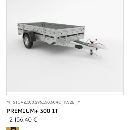
M_S1OVZ.100.296.150.604C_KS2E_Y
PREMIUM+ 300 1T
2 156,40
€