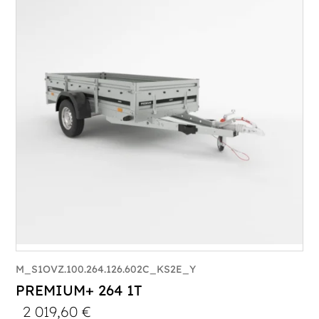
PTAC :
1100-1500
Poids à vide (kg) :
320
Longueur utile (mm) :
2960
Plancher :
Plancher en contreplaqué massif
M_S1OVZ.100.264.126.602C_KS2E_Y
PREMIUM+ 264 1T
2 019,60
€