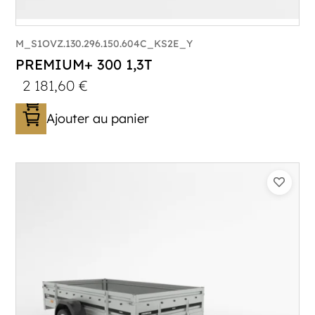
M_S1OVZ.130.296.150.604C_KS2E_Y
PREMIUM+ 300 1,3T
2 181,60
€
Ajouter au panier
Catégorie :
Bagagère
PTAC :
800-1300
Poids à vide (kg) :
296
Longueur utile (mm) :
2960
Plancher :
Plancher en contreplaqué massif