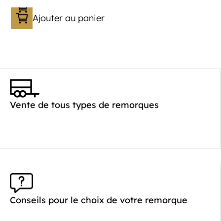
Ajouter au panier
Catégorie :
Bagagère
PTAC :
800-1000
Poids à vide (kg) :
260
Vente de tous types de remorques
Longueur utile (mm) :
2640
Plancher :
Plancher en contreplaqué massif
Conseils pour le choix de votre remorque