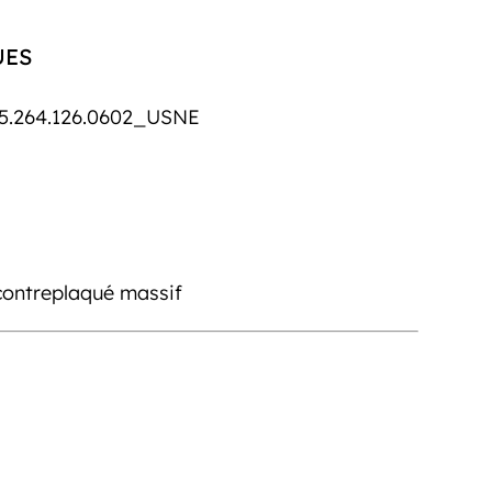
UES
5.264.126.0602_USNE
contreplaqué massif